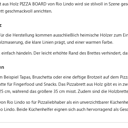
aus Holz PIZZA BOARD von Rio Lindo wird sie stilvoll in Szene geset
tt geschmackvoll anrichten.
z
. Für die Herstellung kommen ausschließlich heimische Hölzer zum E
zmaserung, die klare Linien prägt, und einer warmen Farbe.
z einfach händeln. Der leicht erhöhte Rand des Brettes verhindert, da
en
 Beispiel Tapas, Bruschetta oder eine deftige Brotzeit auf dem Piz
atte für Fingerfood und Snacks. Das Pizzabrett aus Holz gibt es in z
25 cm, während das größere 35 cm misst. Zudem sind die Holzbretter
on Rio Lindo so für Pizzaliebhaber als ein unverzichtbarer Küchenhel
o Lindo. Beide Küchenhelfer eignen sich auch hervorragend als Ges