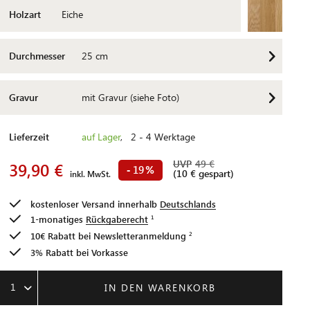
Holzart
Eiche
Durchmesser
25 cm
Gravur
mit Gravur (siehe Foto)
Lieferzeit
auf Lager
, 2 - 4 Werktage
UVP
49 €
39,90 €
19
-
%
(10 € gespart)
inkl. MwSt.
kostenloser Versand innerhalb
Deutschlands
1-monatiges
Rückgaberecht
10€ Rabatt bei
Newsletteranmeldung
3% Rabatt bei Vorkasse
1
IN DEN WARENKORB