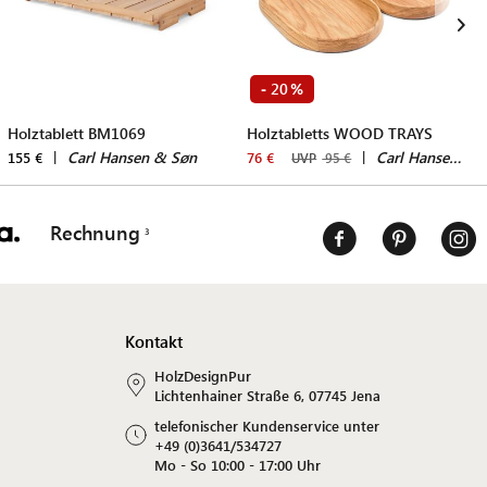
20
-
%
Holztablett BM1069
Holztabletts WOOD TRAYS
|
Carl Hansen & Søn
|
Carl Hansen & Søn
155 €
76 €
UVP
95 €
Rechnung
Kontakt
HolzDesignPur
Lichtenhainer Straße 6, 07745 Jena
telefonischer Kundenservice unter
+49 (0)3641/534727
Mo - So 10:00 - 17:00 Uhr