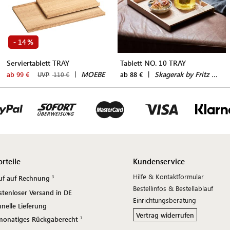
14
-
%
Serviertablett TRAY
Tablett NO. 10 TRAY
|
MOEBE
|
Skagerak by Fritz Hansen
ab 99 €
ab 88 €
UVP
110 €
orteile
Kundenservice
Hilfe & Kontaktformular
uf auf Rechnung
Bestellinfos & Bestellablauf
stenloser Versand in DE
Einrichtungsberatung
nelle Lieferung
Vertrag widerrufen
monatiges Rückgaberecht