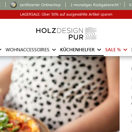
E
zertifizierter Onlineshop
1-monatiges Rückgaberecht
K
LAGERSALE: Über 50% auf ausgewählte Artikel sparen
WOHNACCESSOIRES
KÜCHENHELFER
SALE %