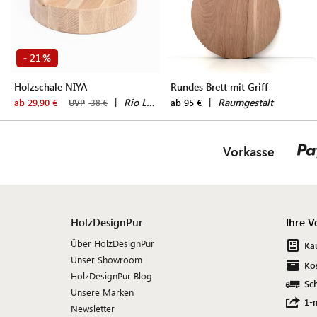
21
-
%
Holzschale NIYA
Rundes Brett mit Griff
|
Rio Lindo
|
Raumgestalt
ab 29,90 €
ab 95 €
UVP
38 €
Vorkasse
HolzDesignPur
Ihre V
Über HolzDesignPur
Ka
Unser Showroom
Ko
HolzDesignPur Blog
Sch
Unsere Marken
1-
Newsletter