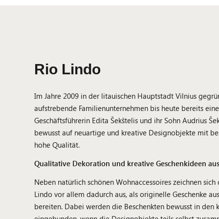
Rio Lindo
Im Jahre 2009 in der litauischen Hauptstadt Vilnius gegrü
aufstrebende Familienunternehmen bis heute bereits ei
Geschäftsführerin Edita Šekštelis und ihr Sohn Audrius Šek
bewusst auf neuartige und kreative Designobjekte mit 
hohe Qualität.
Qualitative Dekoration und kreative Geschenkideen au
Neben natürlich schönen Wohnaccessoires zeichnen sich 
Lindo vor allem dadurch aus, als originelle Geschenke au
bereiten. Dabei werden die Beschenkten bewusst in den k
eingebunden, wenn die Designobjekte teils selbst zusa