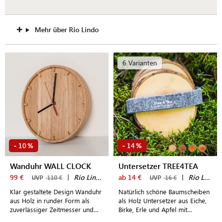
Mehr über Rio Lindo
6 Varianten
10
14
-
%
-
%
Wanduhr WALL CLOCK
Untersetzer TREE4TEA
99 €
|
Rio Lindo
ab 14 €
|
Rio Lindo
UVP
110 €
UVP
16 €
Klar gestaltete Design Wanduhr
Natürlich schöne Baumscheiben
aus Holz in runder Form als
als Holz Untersetzer aus Eiche,
zuverlässiger Zeitmesser und
Birke, Erle und Apfel mit
dekoratives Wohnaccessoire
lebendiger Maserung und