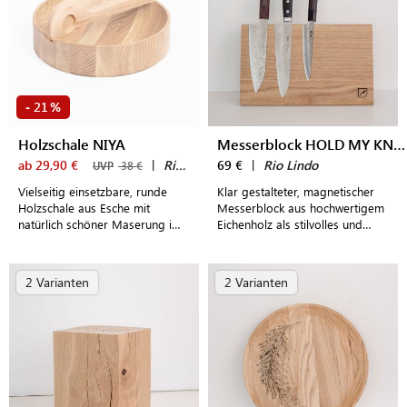
21
-
%
Holzschale NIYA
Messerblock HOLD MY KNIFE TABLE
ab 29,90 €
|
Rio Lindo
69 €
|
Rio Lindo
UVP
38 €
Vielseitig einsetzbare, runde
Klar gestalteter, magnetischer
Holzschale aus Esche mit
Messerblock aus hochwertigem
natürlich schöner Maserung im
Eichenholz als stilvolles und
klaren Design
funktionales Küchenaccessoire
2 Varianten
2 Varianten