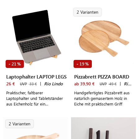
rustikaler Baumrinde
2 Varianten
21
19
-
%
-
%
Laptophalter LAPTOP LEGS
Pizzabrett PIZZA BOARD
26 €
|
Rio Lindo
ab 39,90 €
|
Rio Lindo
UVP
33 €
UVP
49 €
Praktischer, faltbarer
Handgefertigtes Pizzabrett aus
Laptophalter und Tabletständer
natürlich gemasertem Holz in
aus Eichenholz für ein
Eiche mit praktischem Griff
angenehmes Arbeiten im Home
Office
2 Varianten