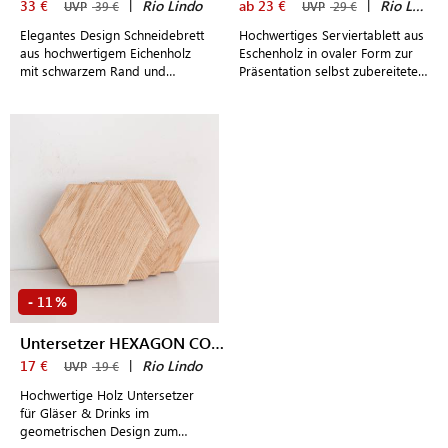
33 €
|
Rio Lindo
ab 23 €
|
Rio Lindo
UVP
39 €
UVP
29 €
Elegantes Design Schneidebrett
Hochwertiges Serviertablett aus
aus hochwertigem Eichenholz
Eschenholz in ovaler Form zur
mit schwarzem Rand und
Präsentation selbst zubereiteter
praktischer Saftrille
Speisen oder anderer
persönlicher Gegenstände
11
-
%
Untersetzer HEXAGON COASTERS 4er-Set
17 €
|
Rio Lindo
UVP
19 €
Hochwertige Holz Untersetzer
für Gläser & Drinks im
geometrischen Design zum