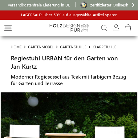
versandkostenfreie Lieferung in DE
zertifizierter Onlineshop
LAGERSALE: Über 50% auf ausgewählte Artikel sparen
HOME
GARTENMÖBEL
GARTENSTÜHLE
KLAPPSTÜHLE
Regiestuhl URBAN für den Garten von
Jan Kurtz
Moderner Regiesessel aus Teak mit farbigem Bezug
für Garten und Terrasse