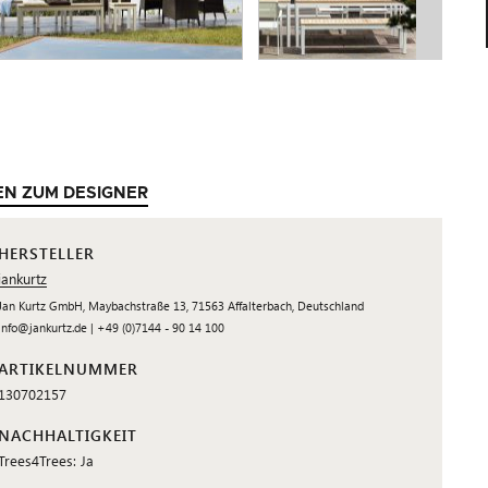
EN ZUM DESIGNER
HERSTELLER
jankurtz
Jan Kurtz GmbH, Maybachstraße 13, 71563 Affalterbach, Deutschland
info@jankurtz.de | +49 (0)7144 - 90 14 100
ARTIKELNUMMER
130702157
NACHHALTIGKEIT
Trees4Trees: Ja