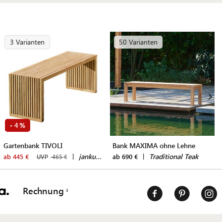
3 Varianten
50 Varianten
4
-
%
Gartenbank TIVOLI
Bank MAXIMA ohne Lehne
|
jankurtz
|
Traditional Teak
ab 445 €
ab 690 €
UVP
465 €
Rechnung