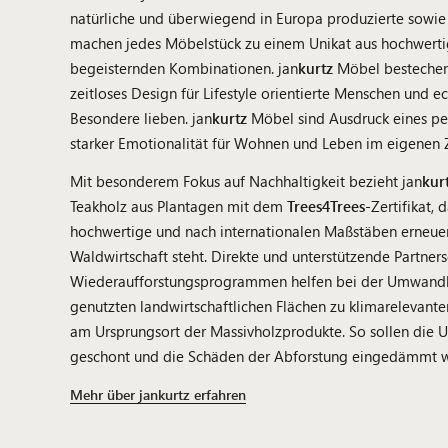
natürliche und überwiegend in Europa produzierte sowie 
machen jedes Möbelstück zu einem Unikat aus hochwertig
begeisternden Kombinationen. jan
kurtz
Möbel bestechen 
zeitloses Design für Lifestyle orientierte Menschen und ec
Besondere lieben. jan
kurtz
Möbel sind Ausdruck eines per
starker Emotionalität für Wohnen und Leben im eigenen 
Mit besonderem Fokus auf Nachhaltigkeit bezieht jan
kur
Teakholz aus Plantagen mit dem
Trees4Trees
-Zertifikat, 
hochwertige und nach internationalen Maßstäben erneuer
Waldwirtschaft steht. Direkte und unterstützende Partner
Wiederaufforstungsprogrammen helfen bei der Umwand
genutzten landwirtschaftlichen Flächen zu klimarelevant
am Ursprungsort der Massivholzprodukte. So sollen die 
geschont und die Schäden der Abforstung eingedämmt 
Mehr über jankurtz erfahren