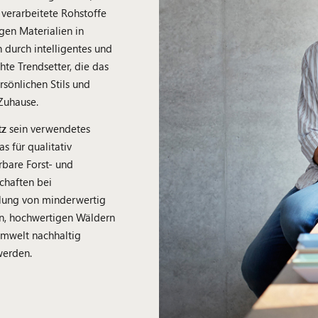
verarbeitete Rohstoffe
en Materialien in
durch intelligentes und
hte Trendsetter, die das
sönlichen Stils und
Zuhause.
tz
sein verwendetes
das für qualitativ
bare Forst- und
schaften bei
lung von minderwertig
en, hochwertigen Wäldern
Umwelt nachhaltig
werden.