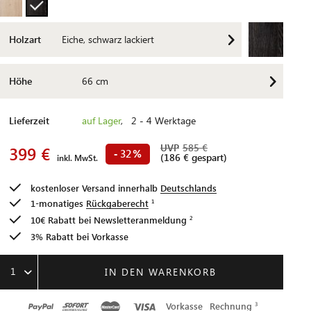
Holzart
Eiche, schwarz lackiert
Höhe
66 cm
Lieferzeit
auf Lager
, 2 - 4 Werktage
UVP
585 €
399 €
32
-
%
(186 € gespart)
inkl. MwSt.
kostenloser Versand innerhalb
Deutschlands
1-monatiges
Rückgaberecht
10€ Rabatt bei
Newsletteranmeldung
3% Rabatt bei Vorkasse
1
IN DEN WARENKORB
Vorkasse
Rechnung