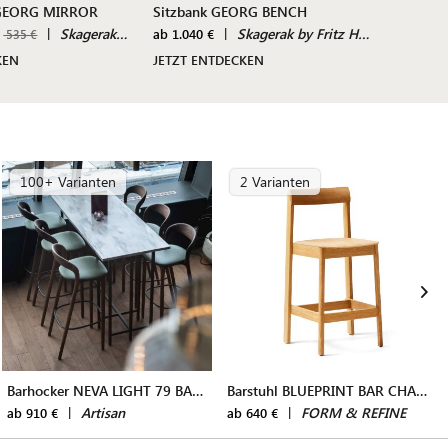
 GEORG MIRROR
Sitzbank GEORG BENCH
Schrei
|
Skagerak by Fritz Hansen
|
Skagerak by Fritz Hansen
ab 1.040 €
1.440 €
535 €
KEN
JETZT ENTDECKEN
JETZT 
100+ Varianten
2 Varianten
Barhocker NEVA LIGHT 79 BAR STOOL
Barstuhl BLUEPRINT BAR CHAIR
|
Artisan
|
FORM & REFINE
ab 910 €
ab 640 €