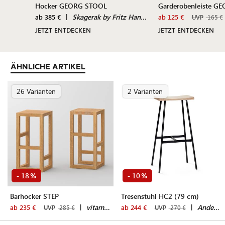
Hocker GEORG STOOL
Garderobenleiste G
|
Skagerak by Fritz Hansen
ab 385 €
ab 125 €
UVP
165 €
JETZT ENTDECKEN
JETZT ENTDECKEN
ÄHNLICHE ARTIKEL
26 Varianten
2 Varianten
18
10
-
%
-
%
Barhocker STEP
Tresenstuhl HC2 (79 cm)
|
vitamin design
|
Andersen Furniture
ab 235 €
ab 244 €
UVP
285 €
UVP
270 €