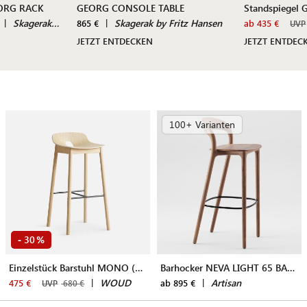
EORG RACK
GEORG CONSOLE TABLE
Standspiegel
|
Skagerak by Fritz Hansen
|
Skagerak by Fritz Hansen
865 €
ab 435 €
UVP
JETZT ENTDECKEN
JETZT ENTDEC
100+ Varianten
30
-
%
Einzelstück Barstuhl MONO (75 cm)
Barhocker NEVA LIGHT 65 BAR STOOL
|
WOUD
|
Artisan
475 €
ab 895 €
UVP
680 €