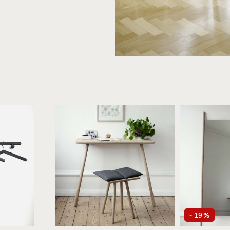
19
-
%