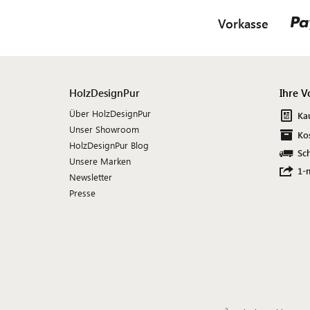
Vorkasse
HolzDesignPur
Ihre V
Über HolzDesignPur
Ka
Unser Showroom
Ko
HolzDesignPur Blog
Sch
Unsere Marken
1-
Newsletter
Presse