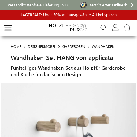
versandkostenfreie Lieferung in DE
zertifizierter Onlineshop
LAGERSALE: Über 50% auf ausgewählte Artikel sparen
HOME
DESIGNERMÖBEL
GARDEROBEN
WANDHAKEN
Wandhaken-Set HANG von applicata
Fünfteiliges Wandhaken-Set aus Holz für Garderobe
und Küche im dänischen Design