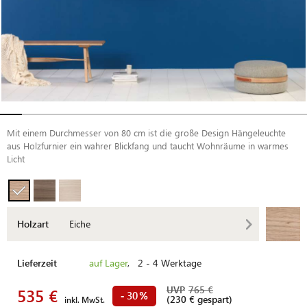
Mit einem Durchmesser von 80 cm ist die große Design Hängeleuchte
aus Holzfurnier ein wahrer Blickfang und taucht Wohnräume in warmes
Licht
Holzart
Eiche
Lieferzeit
auf Lager
, 2 - 4 Werktage
UVP
765 €
535 €
30
-
%
(230 € gespart)
inkl. MwSt.