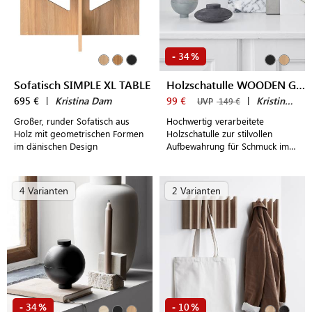
34
-
%
Sofatisch SIMPLE XL TABLE
Holzschatulle WOODEN GALAXY
695 €
|
Kristina Dam
99 €
|
Kristina Dam
UVP
149 €
Großer, runder Sofatisch aus
Hochwertig verarbeitete
Holz mit geometrischen Formen
Holzschatulle zur stilvollen
im dänischen Design
Aufbewahrung für Schmuck im
dänischen Design
4 Varianten
2 Varianten
34
10
-
%
-
%