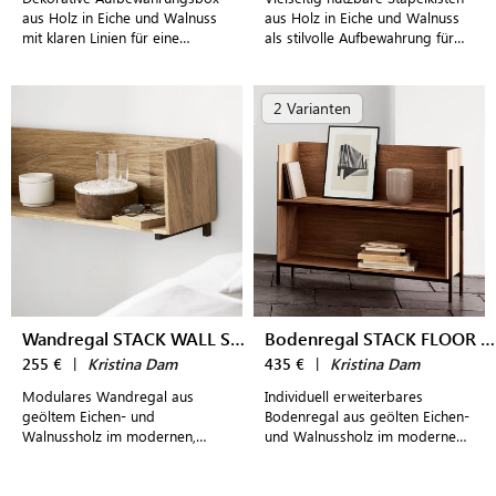
aus Holz in Eiche und Walnuss
aus Holz in Eiche und Walnuss
mit klaren Linien für eine
als stilvolle Aufbewahrung für
vielseitige Nutzung
den Eingangsbereich, Wohn-
und Schlafzimmer
2 Varianten
Wandregal STACK WALL SHELF
Bodenregal STACK FLOOR SHELF
255 €
|
Kristina Dam
435 €
|
Kristina Dam
Modulares Wandregal aus
Individuell erweiterbares
geöltem Eichen- und
Bodenregal aus geölten Eichen-
Walnussholz im modernen,
und Walnussholz im modernen,
dänischen Design
dänischen Design