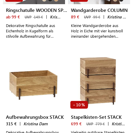
Ringschatulle WOODEN SPHERE
Wandgarderobe COLUMN
ab 99 €
|
Kristina Dam
89 €
|
Kristina Dam
UVP
149 €
UVP
99 €
Dekorative Ringschatulle aus
Kleine Wandgarderobe aus
Eichenholz in Kugelform als
Holz in Eiche mit vier kunstvoll
stilvolle Aufbewahrung für
ineinander übergehenden
Schmuck
Haken als stilvolle Aufhängung
für Jacken und Mänteln
10
-
%
Aufbewahrungsbox STACK
Stapelkisten-Set STACK
315 €
|
Kristina Dam
699 €
|
Kristina Dam
UVP
779 €
Dekorative Aufbewahrungsbox
Vielseitig nutzbare Stapelkisten