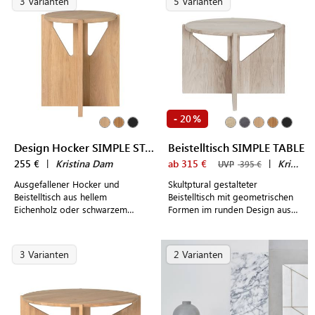
3 Varianten
5 Varianten
20
-
%
Design Hocker SIMPLE STOOL
Beistelltisch SIMPLE TABLE
255 €
|
Kristina Dam
ab 315 €
|
Kristina Dam
UVP
395 €
Ausgefallener Hocker und
Skultptural gestalteter
Beistelltisch aus hellem
Beistelltisch mit geometrischen
Eichenholz oder schwarzem
Formen im runden Design aus
Buchenholz im dänischen Design
Holz
mit geometrischen Formen
3 Varianten
2 Varianten