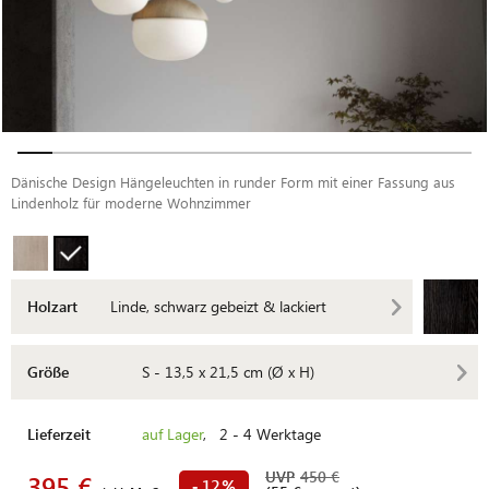
Dänische Design Hängeleuchten in runder Form mit einer Fassung aus
Lindenholz für moderne Wohnzimmer
Holzart
Linde, schwarz gebeizt & lackiert
Größe
S - 13,5 x 21,5 cm (Ø x H)
Lieferzeit
auf Lager
, 2 - 4 Werktage
UVP
450 €
395 €
12
-
%