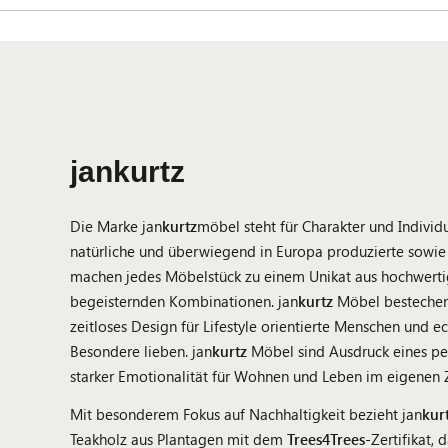
jankurtz
Die Marke jan
kurtz
möbel steht für Charakter und Individu
natürliche und überwiegend in Europa produzierte sowie 
machen jedes Möbelstück zu einem Unikat aus hochwertig
begeisternden Kombinationen. jan
kurtz
Möbel bestechen 
zeitloses Design für Lifestyle orientierte Menschen und ec
Besondere lieben. jan
kurtz
Möbel sind Ausdruck eines per
starker Emotionalität für Wohnen und Leben im eigenen 
Mit besonderem Fokus auf Nachhaltigkeit bezieht jan
kur
Teakholz aus Plantagen mit dem
Trees4Trees
-Zertifikat, 