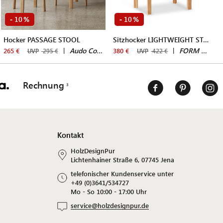
10
10
-
%
-
%
Hocker PASSAGE STOOL
Sitzhocker LIGHTWEIGHT STOOL
|
Audo Copenhagen
|
FORM & REFINE
265 €
380 €
UVP
295 €
UVP
422 €
Rechnung
Kontakt
HolzDesignPur
Lichtenhainer Straße 6, 07745 Jena
telefonischer Kundenservice unter
+49 (0)3641/534727
Mo - So 10:00 - 17:00 Uhr
service@holzdesignpur.de