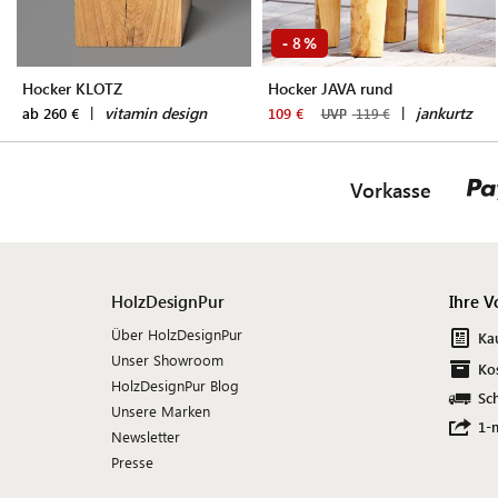
8
-
%
Hocker KLOTZ
Hocker JAVA rund
|
vitamin design
|
jankurtz
ab 260 €
109 €
UVP
119 €
Vorkasse
HolzDesignPur
Ihre V
Über HolzDesignPur
Ka
Unser Showroom
Ko
HolzDesignPur Blog
Sch
Unsere Marken
1-
Newsletter
Presse