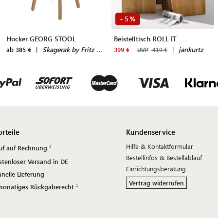
5
-
%
Hocker GEORG STOOL
Beistelltisch ROLL IT
|
Skagerak by Fritz Hansen
|
jankurtz
ab 385 €
399 €
UVP
419 €
orteile
Kundenservice
Hilfe & Kontaktformular
uf auf Rechnung
Bestellinfos & Bestellablauf
stenloser Versand in DE
Einrichtungsberatung
nelle Lieferung
Vertrag widerrufen
monatiges Rückgaberecht