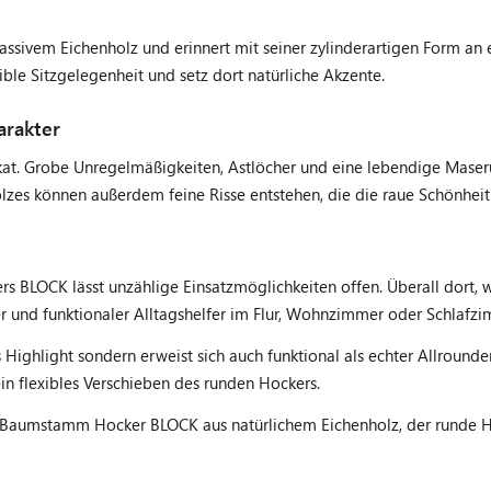
ssivem Eichenholz und erinnert mit seiner zylinderartigen Form an 
ible Sitzgelegenheit und setz dort natürliche Akzente.
rakter
kat. Grobe Unregelmäßigkeiten, Astlöcher und eine lebendige Mase
zes können außerdem feine Risse entstehen, die die raue Schönheit 
BLOCK lässt unzählige Einsatzmöglichkeiten offen. Überall dort, wo
ger und funktionaler Alltagshelfer im Flur, Wohnzimmer oder Schlafzi
Highlight sondern erweist sich auch funktional als echter Allroun
in flexibles Verschieben des runden Hockers.
Baumstamm Hocker BLOCK aus natürlichem Eichenholz, der runde Hoc