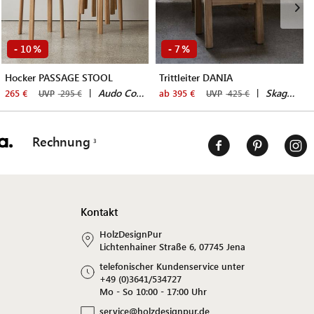
10
7
-
%
-
%
Hocker PASSAGE STOOL
Trittleiter DANIA
|
Audo Copenhagen
|
Skagerak by Fritz Hansen
265 €
ab 395 €
UVP
295 €
UVP
425 €
Rechnung
Kontakt
HolzDesignPur
Lichtenhainer Straße 6, 07745 Jena
telefonischer Kundenservice unter
+49 (0)3641/534727
Mo - So 10:00 - 17:00 Uhr
service@holzdesignpur.de