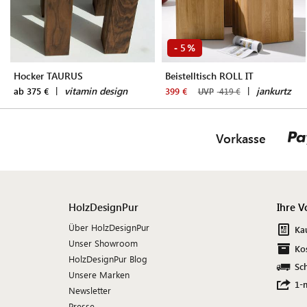
5
-
%
Hocker TAURUS
Beistelltisch ROLL IT
|
vitamin design
|
jankurtz
ab 375 €
399 €
UVP
419 €
Vorkasse
HolzDesignPur
Ihre V
Über HolzDesignPur
Ka
Unser Showroom
Ko
HolzDesignPur Blog
Sch
Unsere Marken
1-
Newsletter
Presse