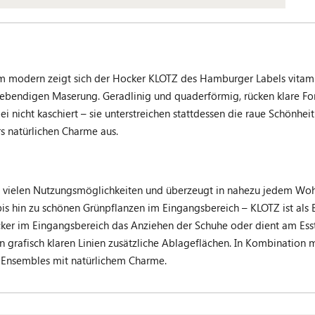
otzdem modern zeigt sich der Hocker KLOTZ des Hamburger Labels vit
r lebendigen Maserung. Geradlinig und quaderförmig, rücken klare Fo
 nicht kaschiert – sie unterstreichen stattdessen die raue Schönheit
s natürlichen Charme aus.
zu vielen Nutzungsmöglichkeiten und überzeugt in nahezu jedem Woh
 hin zu schönen Grünpflanzen im Eingangsbereich – KLOTZ ist als Be
ker im Eingangsbereich das Anziehen der Schuhe oder dient am Esstisch
n grafisch klaren Linien zusätzliche Ablageflächen. In Kombinatio
e Ensembles mit natürlichem Charme.