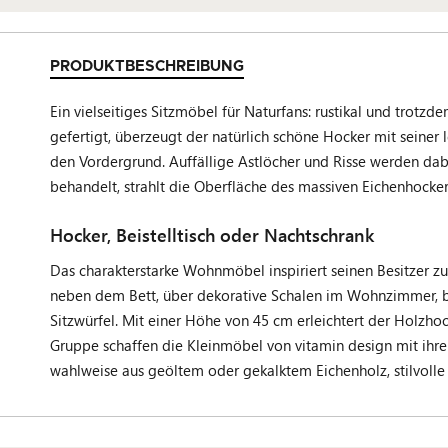
PRODUKTBESCHREIBUNG
Ein vielseitiges Sitzmöbel für Naturfans: rustikal und tr
gefertigt, überzeugt der natürlich schöne Hocker mit seine
den Vordergrund. Auffällige Astlöcher und Risse werden dabei
behandelt, strahlt die Oberfläche des massiven Eichenhocker
Hocker, Beistelltisch oder Nachtschrank
Das charakterstarke Wohnmöbel inspiriert seinen Besitzer 
neben dem Bett, über dekorative Schalen im Wohnzimmer, bis
Sitzwürfel. Mit einer Höhe von 45 cm erleichtert der Holzhoc
Gruppe schaffen die Kleinmöbel von vitamin design mit ihre
wahlweise aus geöltem oder gekalktem Eichenholz, stilvoll