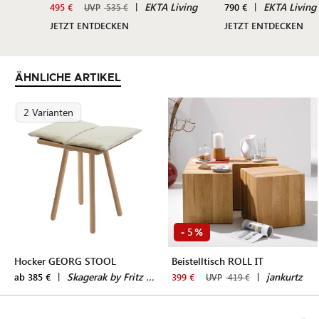
|
EKTA Living
|
EKTA Living
495 €
790 €
UVP
535 €
JETZT ENTDECKEN
JETZT ENTDECKEN
ÄHNLICHE ARTIKEL
2 Varianten
5
-
%
Hocker GEORG STOOL
Beistelltisch ROLL IT
|
Skagerak by Fritz Hansen
|
jankurtz
ab 385 €
399 €
UVP
419 €