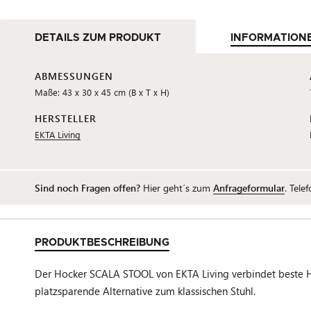
DETAILS ZUM PRODUKT
INFORMATION
ABMESSUNGEN
Maße: 43 x 30 x 45 cm (B x T x H)
HERSTELLER
EKTA Living
Sind noch Fragen offen?
Hier geht´s zum
Anfrageformular
. Tele
PRODUKTBESCHREIBUNG
Der Hocker SCALA STOOL von EKTA Living verbindet beste Ha
platzsparende Alternative zum klassischen Stuhl.