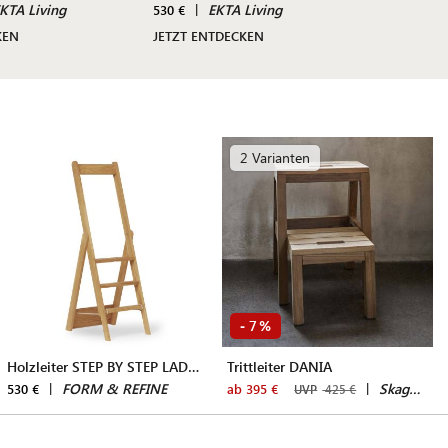
KTA Living
|
EKTA Living
|
530 €
470 €
KEN
JETZT ENTDECKEN
JETZT 
2 Varianten
7
-
%
Holzleiter STEP BY STEP LADDER
Trittleiter DANIA
|
FORM & REFINE
|
Skagerak by Fritz Hansen
530 €
ab 395 €
UVP
425 €