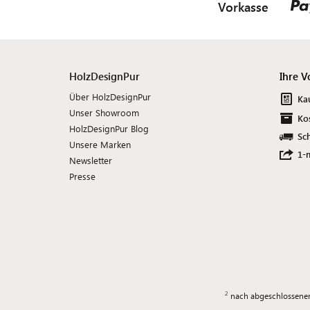
Vorkasse
HolzDesignPur
Ihre V
Über HolzDesignPur
Ka
Unser Showroom
Ko
HolzDesignPur Blog
Sch
Unsere Marken
1-
Newsletter
Presse
nach abgeschlossener