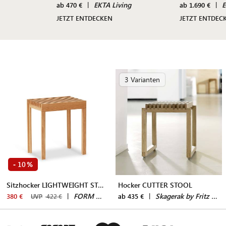
|
EKTA Living
|
E
ab 470 €
ab 1.690 €
JETZT ENTDECKEN
JETZT ENTDEC
3 Varianten
10
-
%
Sitzhocker LIGHTWEIGHT STOOL
Hocker CUTTER STOOL
|
FORM & REFINE
|
Skagerak by Fritz Hansen
380 €
ab 435 €
UVP
422 €