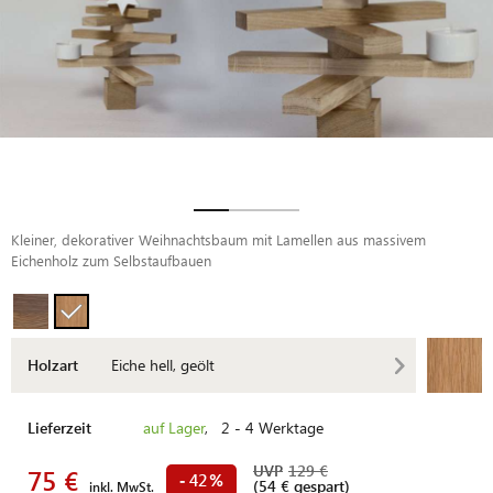
Kleiner, dekorativer Weihnachtsbaum mit Lamellen aus massivem
Eichenholz zum Selbstaufbauen
Holzart
Eiche hell, geölt
Lieferzeit
auf Lager
, 2 - 4 Werktage
UVP
129 €
75 €
42
-
%
(54 € gespart)
inkl. MwSt.