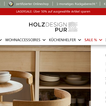
E
zertifizierter Onlineshop
1-monatiges Rückgaberecht
K
LAGERSALE: Über 50% auf ausgewählte Artikel sparen
WOHNACCESSOIRES
KÜCHENHELFER
SALE %