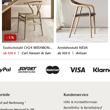
5
-
%
Esstischstuhl CH24 WISHBONE CHAIR
Armlehnstuhl NEVA
|
Carl Hansen & Søn
|
Artisan
ab 630 €
ab 910 €
orteile
Kundenservice
Hilfe & Kontaktformular
uf auf Rechnung
Bestellinfos & Bestellablauf
stenloser Versand in DE