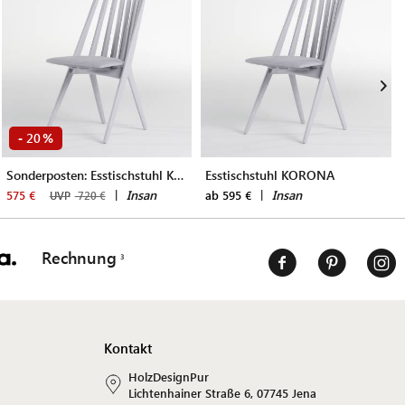
20
-
%
Sonderposten: Esstischstuhl KORONA
Esstischstuhl KORONA
|
Insan
|
Insan
575 €
ab 595 €
UVP
720 €
Rechnung
Kontakt
HolzDesignPur
Lichtenhainer Straße 6, 07745 Jena