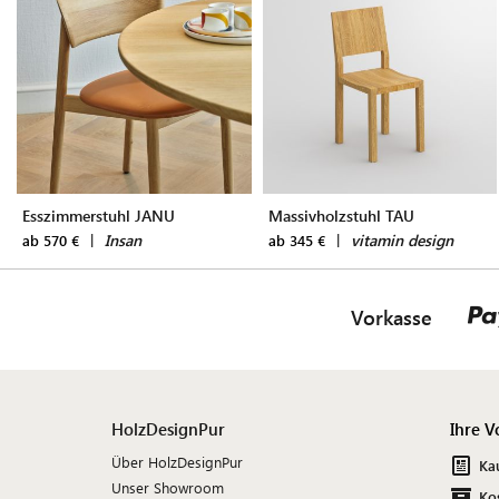
Esszimmerstuhl JANU
Massivholzstuhl TAU
|
Insan
|
vitamin design
ab 570 €
ab 345 €
Vorkasse
HolzDesignPur
Ihre V
Über HolzDesignPur
Ka
Unser Showroom
Ko