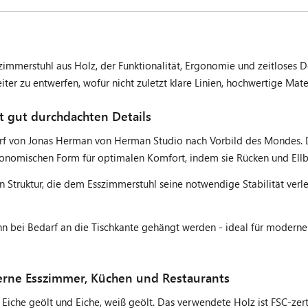
merstuhl aus Holz, der Funktionalität, Ergonomie und zeitloses Desi
er zu entwerfen, wofür nicht zuletzt klare Linien, hochwertige Mate
t gut durchdachten Details
 von Jonas Herman von Herman Studio nach Vorbild des Mondes. Die
gonomischen Form für optimalen Komfort, indem sie Rücken und Ellb
n Struktur, die dem Esszimmerstuhl seine notwendige Stabilität verle
nn bei Bedarf an die Tischkante gehängt werden - ideal für modern
erne Esszimmer, Küchen und Restaurants
 Eiche geölt und Eiche, weiß geölt. Das verwendete Holz ist FSC-ze