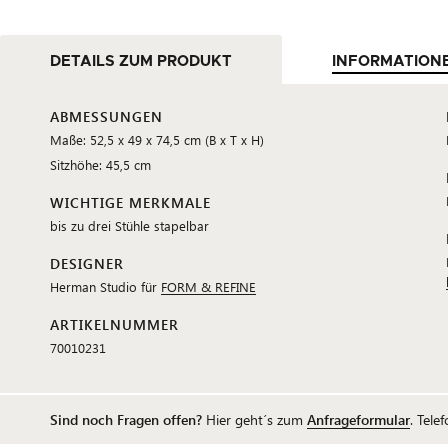
DETAILS ZUM PRODUKT
INFORMATION
ABMESSUNGEN
Maße: 52,5 x 49 x 74,5 cm (B x T x H)
Sitzhöhe: 45,5 cm
WICHTIGE MERKMALE
bis zu drei Stühle stapelbar
DESIGNER
Herman Studio für
FORM & REFINE
ARTIKELNUMMER
70010231
Sind noch Fragen offen?
Hier geht´s zum
Anfrageformular
. Tele