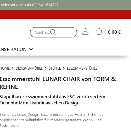
undenservice:
+49 (0)3641/534727
0,00 €
INSPIRATION
HOME
DESIGNERMÖBEL
STÜHLE
ESSZIMMERSTÜHLE
Esszimmerstuhl LUNAR CHAIR von FORM &
REFINE
Stapelbarer Esszimmerstuhl aus FSC-zertifiziertem
Eichenholz im skandinavischen Design
Skandinavischer Design Esszimmerstuhl aus Holz in Eiche mit
praktischer Stapelfunktion für modern gestaltete Wohn- und
Essbereiche