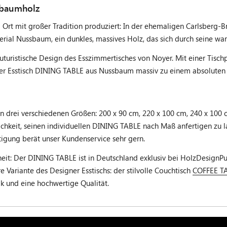
sbaumholz
em Ort mit großer Tradition produziert: In der ehemaligen Carlsberg
ial Nussbaum, ein dunkles, massives Holz, das sich durch seine w
uristische Design des Esszimmertisches von Noyer. Mit einer Tisch
ner Esstisch DINING TABLE aus Nussbaum massiv zu einem absoluten 
in drei verschiedenen Größen: 200 x 90 cm, 220 x 100 cm, 240 x 100
chkeit, seinen individuellen DINING TABLE nach Maß anfertigen zu l
tigung berät unser Kundenservice sehr gern.
eit: Der DINING TABLE ist in Deutschland exklusiv bei HolzDesignPur
e Variante des Designer Esstischs: der stilvolle Couchtisch
COFFEE T
k und eine hochwertige Qualität.