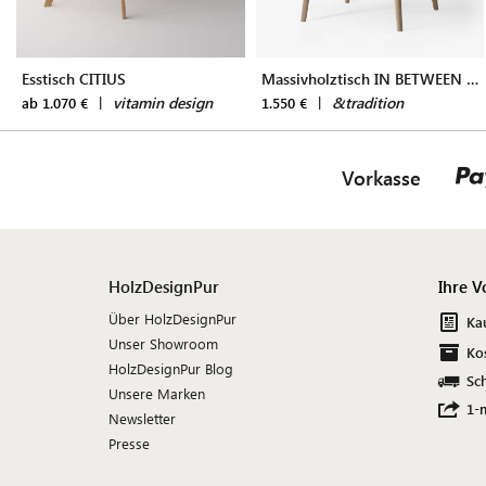
Esstisch CITIUS
Massivholztisch IN BETWEEN SK4
|
vitamin design
|
&tradition
ab 1.070 €
1.550 €
Vorkasse
HolzDesignPur
Ihre V
Über HolzDesignPur
Ka
Unser Showroom
Ko
HolzDesignPur Blog
Sch
Unsere Marken
1-
Newsletter
Presse