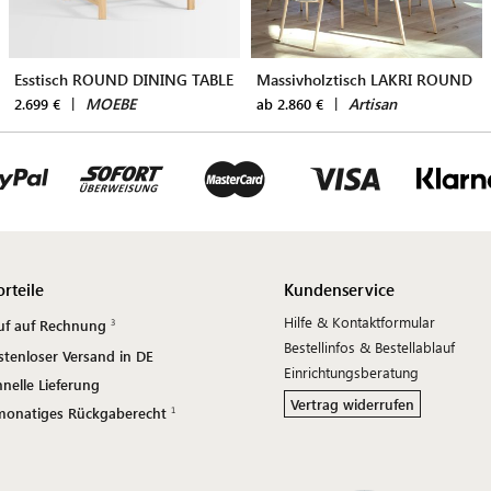
Esstisch ROUND DINING TABLE
Massivholztisch LAKRI ROUND
|
MOEBE
|
Artisan
2.699 €
ab 2.860 €
orteile
Kundenservice
Hilfe & Kontaktformular
uf auf Rechnung
Bestellinfos & Bestellablauf
stenloser Versand in DE
Einrichtungsberatung
nelle Lieferung
Vertrag widerrufen
monatiges Rückgaberecht