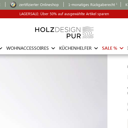
E
zertifizierter Onlineshop
1-monatiges Rückgaberecht
K
LAGERSALE: Über 50% auf ausgewählte Artikel sparen
WOHNACCESSOIRES
KÜCHENHELFER
SALE %