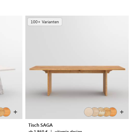
100+ Varianten
+
+
Tisch SAGA
ab 1.860 €
|
vitamin design