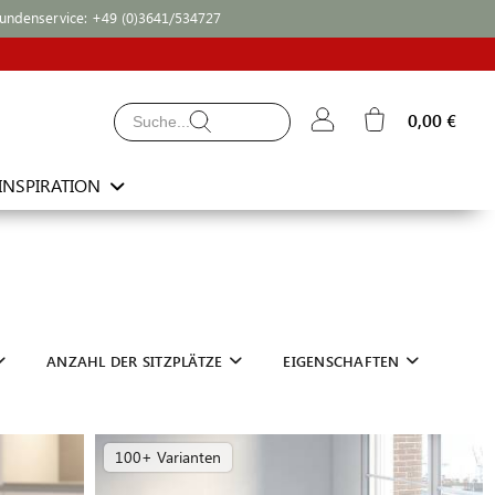
undenservice:
+49 (0)3641/534727
0,00 €
INSPIRATION
ANZAHL DER SITZPLÄTZE
EIGENSCHAFTEN
100+ Varianten