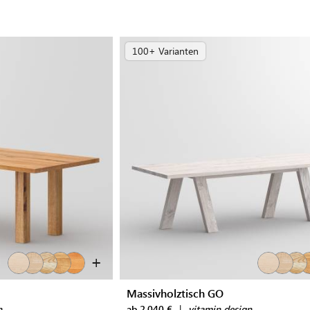
100+ Varianten
+
Massivholztisch GO
n
ab 2.040 €
|
vitamin design