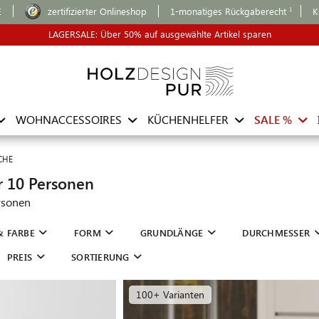
E
zertifizierter Onlineshop
1-monatiges Rückgaberecht
K
LAGERSALE: Über 50% auf ausgewählte Artikel sparen
WOHNACCESSOIRES
KÜCHENHELFER
SALE %
CHE
r 10 Personen
rsonen
& FARBE
FORM
GRUNDLÄNGE
DURCHMESSER
PREIS
SORTIERUNG
100+ Varianten