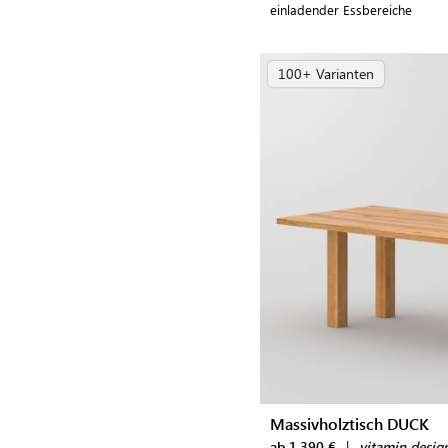
einladender Essbereiche
100+ Varianten
Massivholztisch DUCK
ab 1.390 €
|
vitamin desig