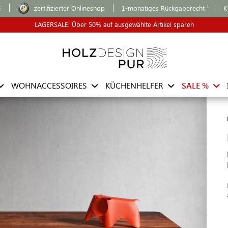
E
zertifizierter Onlineshop
1-monatiges Rückgaberecht
K
LAGERSALE: Über 50% auf ausgewählte Artikel sparen
WOHNACCESSOIRES
KÜCHENHELFER
SALE %