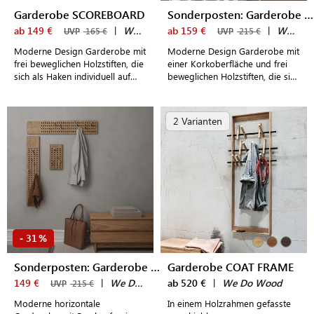
Garderobe SCOREBOARD
Sonderposten: Garderobe SCOREBOARD mit Kork
ab 149 €
|
We Do Wood
ab 159 €
|
We Do Wood
UVP
165 €
UVP
215 €
Moderne Design Garderobe mit
Moderne Design Garderobe mit
frei beweglichen Holzstiften, die
einer Korkoberfläche und frei
sich als Haken individuell auf
beweglichen Holzstiften, die sich
dem Holzbrett anordnen lassen
als Haken individuell auf dem
Holzbrett anordnen lassen
2 Varianten
31
-
%
Sonderposten: Garderobe SCOREBOARD Reversed
Garderobe COAT FRAME
149 €
|
We Do Wood
ab 520 €
|
We Do Wood
UVP
215 €
Moderne horizontale
In einem Holzrahmen gefasste