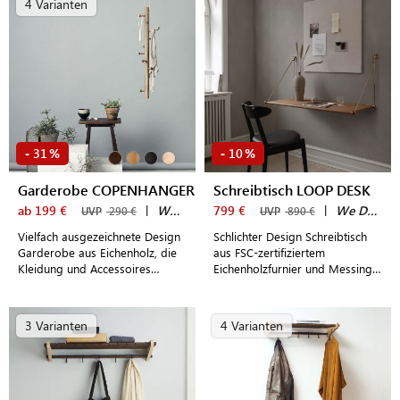
4 Varianten
oder Schlafzimmer
31
10
-
%
-
%
Garderobe COPENHANGER
Schreibtisch LOOP DESK
ab 199 €
|
We Do Wood
799 €
|
We Do Wood
UVP
290 €
UVP
890 €
Vielfach ausgezeichnete Design
Schlichter Design Schreibtisch
Garderobe aus Eichenholz, die
aus FSC-zertifiziertem
Kleidung und Accessoires
Eichenholzfurnier und Messing
ausdrucksvoll und platzsparend
zur Anbringungen an der Wand
in Szene setzt
3 Varianten
4 Varianten