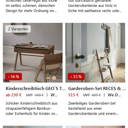
Schlichtes Leiterregal aus Eiche
Gut durchdacht gestaltete
im zeitlos schönen, dänischen
Garderobenleiste aus Holz in
Design für mehr Ordnung im
Eiche mit wahlweise sechs oder
Eingangsbereich
acht Haken für modern
gestaltete Eingangsbereiche
2 Varianten
36
15
-
%
-
%
Kinderschreibtisch GEO´S TABLE
Garderoben-Set RECES & REPÓ
ab 230 €
|
We Do Wood
515 €
|
We Do Wood
UVP
360 €
UVP
605 €
Schicker Kinderschreibtisch aus
Zweiteiliges Garderoben-Set
strapazierfähigem Bambus-
bestehend aus einer
oder Eichenholz für Kinder von
Garderobenleiste und einem
ca. 2 bis 5 Jahren
Leiterregal aus Holz für schmale
Flure