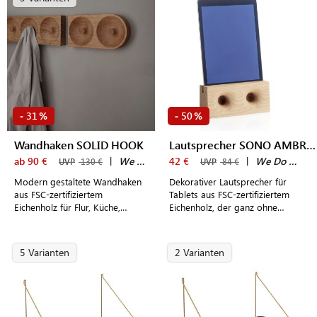
31
50
-
%
-
%
Wandhaken SOLID HOOK
Lautsprecher SONO AMBRA TABLET
ab 90 €
|
We Do Wood
42 €
|
We Do Wood
UVP
130 €
UVP
84 €
Modern gestaltete Wandhaken
Dekorativer Lautsprecher für
aus FSC-zertifiziertem
Tablets aus FSC-zertifiziertem
Eichenholz für Flur, Küche,
Eichenholz, der ganz ohne
Badezimmer und Schlafzimmer
Strom, Kabel oder Stecker
auskommt
5 Varianten
2 Varianten