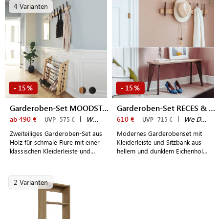
4 Varianten
15
15
-
%
-
%
Garderoben-Set MOODSTAND & RECES
Garderoben-Set RECES & RANK BENCH
ab 490 €
|
We Do Wood
610 €
|
We Do Wood
UVP
575 €
UVP
715 €
Zweiteiliges Garderoben-Set aus
Modernes Garderobenset mit
Holz für schmale Flure mit einer
Kleiderleiste und Sitzbank aus
klassischen Kleiderleiste und
hellem und dunklem Eichenholz
einem individuell nutzbarem
für kleine Flure
Schuhregal
2 Varianten