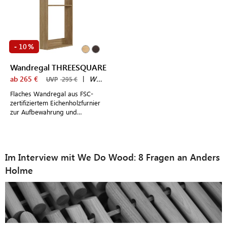
10
-
%
Wandregal THREESQUARE
ab 265 €
|
We Do Wood
UVP
295 €
Flaches Wandregal aus FSC-
zertifiziertem Eichenholzfurnier
zur Aufbewahrung und
Präsentation kleiner Dekoartikel,
Gewürze oder Parfümflaschen
Im Interview mit We Do Wood: 8 Fragen an Anders
Holme