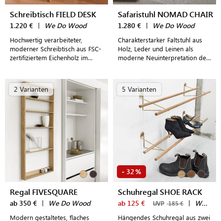
Schreibtisch FIELD DESK
Safaristuhl NOMAD CHAIR
1.220 €
|
We Do Wood
1.280 €
|
We Do Wood
Hochwertig verarbeiteter,
Charakterstarker Faltstuhl aus
moderner Schreibtisch aus FSC-
Holz, Leder und Leinen als
zertifiziertem Eichenholz im
moderne Neuinterpretation des
dänischen Design für ein stilvoll
klassischen Safaristuhls
eingerichtetes Home Office
2 Varianten
5 Varianten
32
-
%
Regal FIVESQUARE
Schuhregal SHOE RACK
ab 350 €
|
We Do Wood
ab 125 €
|
We Do Wood
UVP
185 €
Modern gestaltetes, flaches
Hängendes Schuhregal aus zwei