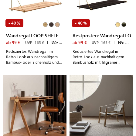
40
40
-
%
-
%
Wandregal LOOP SHELF
Restposten: Wandregal LOOP SHELF
ab 99 €
|
We Do Wood
ab 99 €
|
We Do Wood
UVP
165 €
UVP
165 €
Reduziertes Wandregal im
Reduziertes Wandregal im
Retro-Look aus nachhaltigem
Retro-Look aus nachhaltigem
Bambus- oder Eichenholz und
Bambusholz mit filigraner
filigraner Metallaufhängung aus
Metallaufhängung aus Messing
wahlweise Messing oder
oder Schwarzstahl
Schwarzstahl