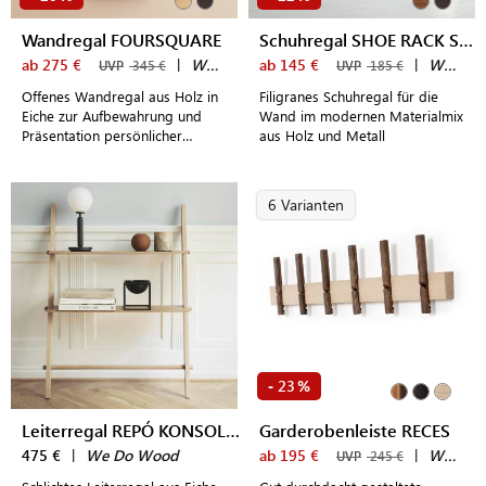
Wandregal FOURSQUARE
Schuhregal SHOE RACK SMALL
ab 275 €
|
We Do Wood
ab 145 €
|
We Do Wood
UVP
345 €
UVP
185 €
Offenes Wandregal aus Holz in
Filigranes Schuhregal für die
Eiche zur Aufbewahrung und
Wand im modernen Materialmix
Präsentation persönlicher
aus Holz und Metall
Gegenstände, Parfümflaschen
und kleinen Dekoartikeln
6 Varianten
23
-
%
Leiterregal REPÓ KONSOLBORD
Garderobenleiste RECES
475 €
|
We Do Wood
ab 195 €
|
We Do Wood
UVP
245 €