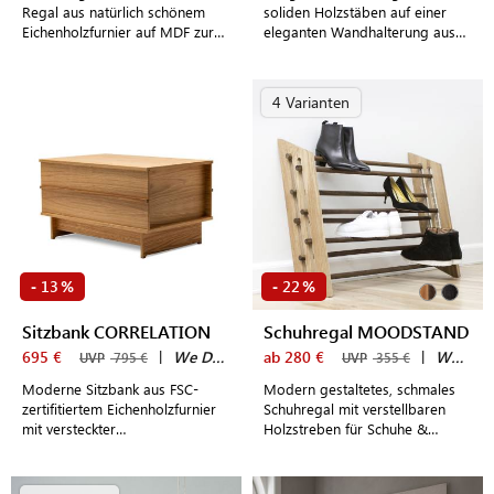
Regal aus natürlich schönem
soliden Holzstäben auf einer
Eichenholzfurnier auf MDF zur
eleganten Wandhalterung aus
Präsentation persönlicher
Messing oder Schwarzstahl
Lieblingsgegenstände,
Dekoartikel oder Gewürze
4 Varianten
13
22
-
%
-
%
Sitzbank CORRELATION
Schuhregal MOODSTAND
695 €
|
We Do Wood
ab 280 €
|
We Do Wood
UVP
795 €
UVP
355 €
Moderne Sitzbank aus FSC-
Modern gestaltetes, schmales
zertifitiertem Eichenholzfurnier
Schuhregal mit verstellbaren
mit versteckter
Holzstreben für Schuhe &
Aufbewahrungsmöglichkeit als
Stiefel
stilvolle Ergänzung für
Esszimmer, Eingangsbereich