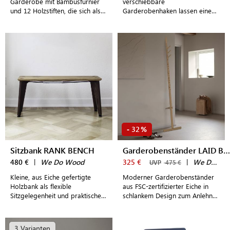
Garderobe mit Bambusfurnier
verschiebbare
und 12 Holzstiften, die sich als
Garderobenhaken lassen eine
Haken individuell auf dem
einzigartige Design
Holzbrett anordnen lassen
Wandgarderobe entstehen
32
-
%
Sitzbank RANK BENCH
Garderobenständer LAID BACK
480 €
|
We Do Wood
325 €
|
We Do Wood
UVP
475 €
Kleine, aus Eiche gefertigte
Moderner Garderobenständer
Holzbank als flexible
aus FSC-zertifizierter Eiche in
Sitzgelegenheit und praktische
schlankem Design zum Anlehnen
Ablage im dänischen Design
an die Wand mit integrierter
Messlatte für Kinder
3 Varianten