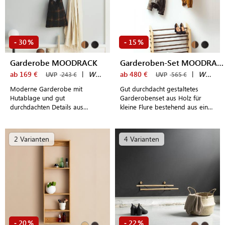
30
15
-
%
-
%
Garderobe MOODRACK
Garderoben-Set MOODRACK & MOODSTAND
ab 169 €
|
We Do Wood
ab 480 €
|
We Do Wood
UVP
243 €
UVP
565 €
Moderne Garderobe mit
Gut durchdacht gestaltetes
Hutablage und gut
Garderobenset aus Holz für
durchdachten Details aus
kleine Flure bestehend aus einer
wahlweise hellem und dunklen
Wandgarderobe mit Hutablage
oder schwarz lackiertem
und einem Schuhregal
Eichenholz
2 Varianten
4 Varianten
20
22
-
%
-
%