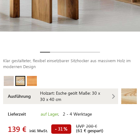
Klar gestalteter, flexibel einsetzbarer Sitzhocker aus massivem Holz im
modernen Design
Holzart: Esche geölt Maße: 30 x
Ausführung
30 x 40 cm
Lieferzeit
auf Lager
, 2 - 4 Werktage
UVP
200 €
139 €
31
-
%
(61 € gespart)
inkl. MwSt.