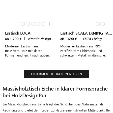
+
Esstisch LOCA
Esstisch SCALA DINING TABLE
ab 1.200 €
|
vitamin design
ab 1.690 €
|
EKTA Living
Moderner Esstisch aus
Moderner Esstisch aus FSC-
massivem Holz mit klaren
zertifiziertem Eichenholz und
Formen und leicht nach außen
schwarzem Metall im dänischen
zeigenden, runden Beinen in
Design für 6 Personen
vielen Holzarten und Größen
FILTERMÖGLICHKEITEN NUTZEN
Massivholztisch Eiche in klarer Formsprache
bei HolzDesignPur
Ein Massivholztisch aus Eiche trägt der Schönheit des Naturmaterials
Rechnung und bietet dem Leben zu Hause einen stilvollen Mittelpunkt. Bei