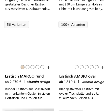
gestalteter Designer Esstisch
mit 250 cm Länge aus Holz in
aus massivem Nussbaumholz
Eiche mit leicht ausgestellten,
mit markanter Maserung
konischen Beinen
56 Varianten
100+ Varianten
+
+
Esstisch MARGO rund
Esstisch AMBIO oval
ab 2.270 €
|
vitamin design
ab 1.310 €
|
vitamin design
Runder Esstisch aus Massivholz
Klar gestalteter Esstisch mit
mit markantem Gestell in vielen
ovaler Tischplatte und spitz
Holzarten und Größen für
zulaufenden Beinen aus
verschiedene Raum- und
Massivholz für moderne
Wohnkonzepte
Essbereiche