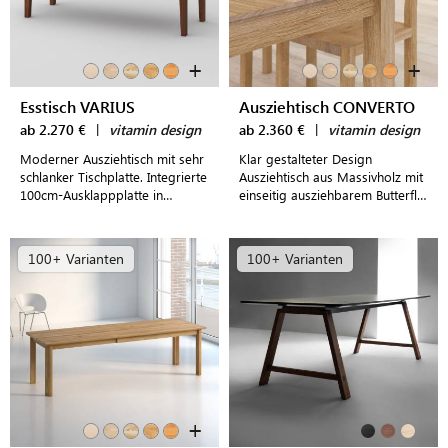
+
+
Esstisch VARIUS
Ausziehtisch CONVERTO
ab 2.270 €
|
vitamin design
ab 2.360 €
|
vitamin design
Moderner Ausziehtisch mit sehr
Klar gestalteter Design
schlanker Tischplatte. Integrierte
Ausziehtisch aus Massivholz mit
100cm-Ausklappplatte in
einseitig ausziehbarem Butterfly-
Massivholz oder edler
System für modern
Linoleumbeschichtung.
eingerichtete Esszimmer
100+ Varianten
100+ Varianten
+