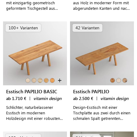
mit einzigartig geometrisch
aus Holz in moderner Form mit
geformtem Tischgestell aus
abgerundeten Kanten und nach
hochwertigem Echtholz
außen zeigenden ovalen Füßen
100+ Varianten
42 Varianten
+
Esstisch PAPILIO BASIC
Esstisch PAPILIO
ab 1.710 €
|
vitamin design
ab 2.500 €
|
vitamin design
Schlichter, naturbelassener
Design-Esstisch mit einer
Esstisch im modernen
Tischplatte aus zwei durch einen
Holzdesign mit einer robusten
schmalen Spalt getrennten
Tischplatte aus durchgehenden
Stammbrettern einer Asteiche
Echtholzlamellen
mit markanter Maserung