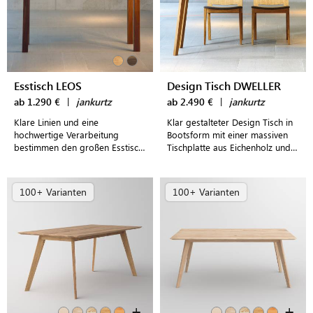
Esstisch LEOS
Design Tisch DWELLER
ab 1.290 €
|
jankurtz
ab 2.490 €
|
jankurtz
Klare Linien und eine
Klar gestalteter Design Tisch in
hochwertige Verarbeitung
Bootsform mit einer massiven
bestimmen den großen Esstisch
Tischplatte aus Eichenholz und
mit Echtholzfurnier in Nussbaum
leicht nach außen zeigenden,
oder Eiche im schlichten Design
markanten Tischbeinen
100+ Varianten
100+ Varianten
+
+