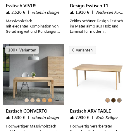
Esstisch VIVUS
Design Esstisch T1
ab 2.520 €
|
vitamin design
ab 1.910 €
|
Andersen Furniture
Massivholztisch
Zeitlos schöner Design Esstisch
mit eleganter Kombination von
im Materialmix aus Holz und
Geradlinigkeit und Rundungen -
Laminat für modern
inklusive Butterfly-
eingerichtete Essbereiche
Ausklappplatten
100+ Varianten
6 Varianten
+
Esstisch CONVERTO
Esstisch ARV TABLE
ab 1.530 €
|
vitamin design
ab 7.930 €
|
Brdr. Krüger
Hochwertiger Massivholztisch
Hochwertig verarbeiteter