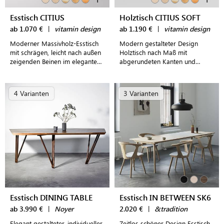
Esstisch CITIUS
Holztisch CITIUS SOFT
ab 1.070 €
|
vitamin design
ab 1.190 €
|
vitamin design
Moderner Massivholz-Esstisch
Modern gestalteter Design
mit schrägen, leicht nach außen
Holztisch nach Maß mit
zeigenden Beinen im eleganten
abgerundeten Kanten und
Design
ausgestellten Tischbeinen
4 Varianten
3 Varianten
Esstisch DINING TABLE
Esstisch IN BETWEEN SK6
ab 3.990 €
|
Noyer
2.020 €
|
&tradition
Elegant gestalteter, individueller
Zeitlos schöner Design Esstisch