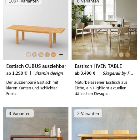
100+ Varianten
6 Varianten
+
Esstisch CUBUS ausziehbar
Esstisch HVEN TABLE
ab 1.290 €
|
vitamin design
ab 3.490 €
|
Skagerak by Fritz Hansen
Der ausziehbare Esstisch mit
Naturbelassener Esstisch aus
klaren Kanten und schlichter
Eiche, ein Highlight aktuellen
Form.
dänischen Designs
3 Varianten
2 Varianten