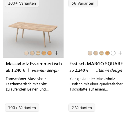
100+ Varianten
56 Varianten
+
+
Massivholz Esszimmertisch UNA
Esstisch MARGO SQUARE
ab 1.240 €
|
vitamin design
ab 2.240 €
|
vitamin design
Fomschöner Massivholz
Klar gestalteter Massivholz
Esszimmertisch mit spitz
Esstisch mit einer quadratischer
zulaufenden Beinen und
Tischplatte auf einem
abgerundeter Tischplatte für
markantem Tischgestell für
moderne Essbereiche
moderne Wohnraumkonzepte
100+ Varianten
2 Varianten