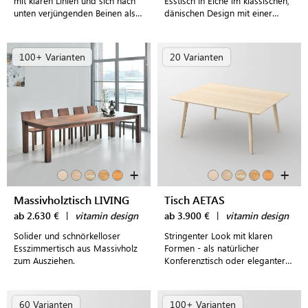
mit klaren Linien und sich nach
Esstisch in Eiche im klassischen,
unten verjüngenden Beinen als
dänischen Design mit einer
Mittelpunkt einladender
Länge von wahlweise 180 cm
Essbereiche
oder 240 cm
100+ Varianten
20 Varianten
+
+
Massivholztisch LIVING
Tisch AETAS
ab 2.630 €
|
vitamin design
ab 3.900 €
|
vitamin design
Solider und schnörkelloser
Stringenter Look mit klaren
Esszimmertisch aus Massivholz
Formen - als natürlicher
zum Ausziehen.
Konferenztisch oder eleganter
Esszimmertisch schafft der Tisch
stilvolles Ambiente
60 Varianten
100+ Varianten