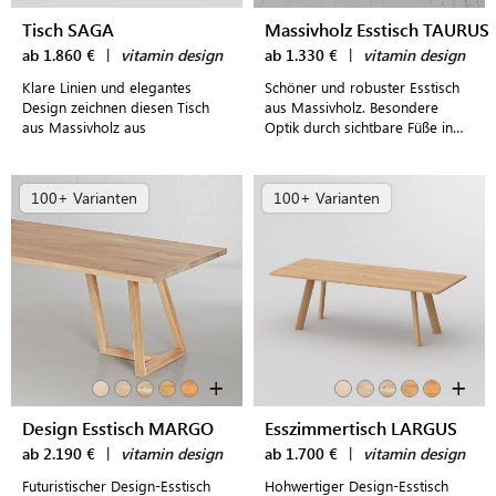
Tisch SAGA
Massivholz Esstisch TAURUS
ab 1.860 €
|
vitamin design
ab 1.330 €
|
vitamin design
Klare Linien und elegantes
Schöner und robuster Esstisch
Design zeichnen diesen Tisch
aus Massivholz. Besondere
aus Massivholz aus
Optik durch sichtbare Füße in
der Tischplatte.
100+ Varianten
100+ Varianten
+
+
Design Esstisch MARGO
Esszimmertisch LARGUS
ab 2.190 €
|
vitamin design
ab 1.700 €
|
vitamin design
Futuristischer Design-Esstisch
Hohwertiger Design-Esstisch