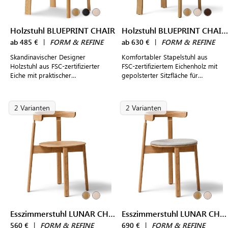
Holzstuhl BLUEPRINT CHAIR
Holzstuhl BLUEPRINT CHAIR gepolstert
ab 485 €
|
FORM & REFINE
ab 630 €
|
FORM & REFINE
Skandinavischer Designer
Komfortabler Stapelstuhl aus
Holzstuhl aus FSC-zertifizierter
FSC-zertifiziertem Eichenholz mit
Eiche mit praktischer
gepolsterter Sitzfläche für
Stapelfunktion für modern
modern gestaltete Wohn- und
gestaltete Wohn- und
Essbereiche
Essbereiche
2 Varianten
2 Varianten
Esszimmerstuhl LUNAR CHAIR
Esszimmerstuhl LUNAR CHAIR gepolstert
560 €
|
FORM & REFINE
690 €
|
FORM & REFINE