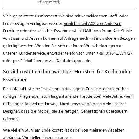
Pflegemittel)
Viele gepolsterte Esszimmerstühle sind mit verschiedenen Stoff- oder
Lederbezügen verfügbar wie der
Armlehnstuhl AC2 von Andersen
Furniture
oder der schlichte
Esszimmerstuhl JANU von Insan
. Alle Stühle
von Insan und Artisan können auf Anfrage auch mit individuellen Bezügen
gefertigt werden. Wenden Sie sich mit Ihrem Wunsch dazu gern an
unseren Kundenservice, entweder telefonisch unter +49 (0)3641/534727
oder per E-Mail über
service@holzdesignpur.de
.
So viel kostet ein hochwertiger Holzstuhl für Küche oder
Esszimmer
Ein Holzstuhl ist eine Investition in das eigene Zuhause, garantiert bei
richtiger Pflege aber auch langanhaltende Freude über viele Jahre, wenn
nicht sogar Jahrzehnte hinweg. Nicht umsonst betonen viele unserer
Designer, dass die Möbel, die sie fertigen, Generationen überdauern
(können).
Wie viel ein Stuhl am Ende kostet, ist dabei von mehreren Aspekten
abhängig. Wir stellen Ihnen einige vor: