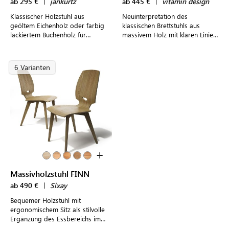
ab 295 €
|
jankurtz
ab 445 €
|
vitamin design
Klassischer Holzstuhl aus
Neuinterpretation des
geöltem Eichenholz oder farbig
klassischen Brettstuhls aus
lackiertem Buchenholz für
massivem Holz mit klaren Linien
gemütliche, rustikale Akzente im
und leicht ausgestellten Beinen
modernen Design
6 Varianten
+
Massivholzstuhl FINN
ab 490 €
|
Sixay
Bequemer Holzstuhl mit
ergonomischem Sitz als stilvolle
Ergänzung des Essbereichs im
eigenen Zuhause