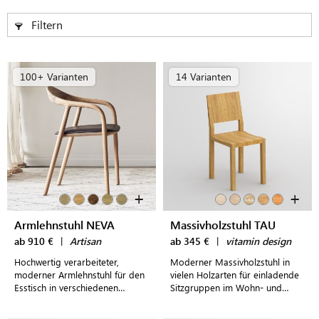
Filtern
100+ Varianten
14 Varianten
+
+
Armlehnstuhl NEVA
Massivholzstuhl TAU
ab 910 €
|
Artisan
ab 345 €
|
vitamin design
Hochwertig verarbeiteter,
Moderner Massivholzstuhl in
moderner Armlehnstuhl für den
vielen Holzarten für einladende
Esstisch in verschiedenen
Sitzgruppen im Wohn- und
Ausführungen mit frei wählbarer
Esszimmer
Polsterung