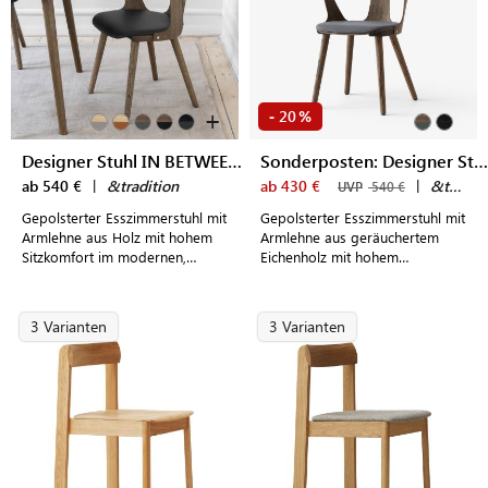
+
20
-
%
Designer Stuhl IN BETWEEN SK2
Sonderposten: Designer Stuhl IN BETWEEN SK2
ab 540 €
|
&tradition
ab 430 €
|
&tradition
UVP
540 €
Gepolsterter Esszimmerstuhl mit
Gepolsterter Esszimmerstuhl mit
Armlehne aus Holz mit hohem
Armlehne aus geräuchertem
Sitzkomfort im modernen,
Eichenholz mit hohem
dänischen Design
Sitzkomfort im modernen,
dänischen Design
3 Varianten
3 Varianten