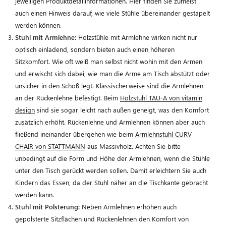
jeweiligen Produktdetailinformationen. Hier finden Sie zumeist
auch einen Hinweis darauf, wie viele Stühle übereinander gestapelt
werden können.
Stuhl mit Armlehne:
Holzstühle mit Armlehne wirken nicht nur
optisch einladend, sondern bieten auch einen höheren
Sitzkomfort. Wie oft weiß man selbst nicht wohin mit den Armen
und erwischt sich dabei, wie man die Arme am Tisch abstützt oder
unsicher in den Schoß legt. Klassischerweise sind die Armlehnen
an der Rückenlehne befestigt. Beim
Holzstuhl TAU-A von vitamin
design
sind sie sogar leicht nach außen geneigt, was den Komfort
zusätzlich erhöht. Rückenlehne und Armlehnen können aber auch
fließend ineinander übergehen wie beim
Armlehnstuhl CURV
CHAIR von STATTMANN
aus Massivholz. Achten Sie bitte
unbedingt auf die Form und Höhe der Armlehnen, wenn die Stühle
unter den Tisch gerückt werden sollen. Damit erleichtern Sie auch
Kindern das Essen, da der Stuhl näher an die Tischkante gebracht
werden kann.
Stuhl mit Polsterung:
Neben Armlehnen erhöhen auch
gepolsterte Sitzflächen und Rückenlehnen den Komfort von