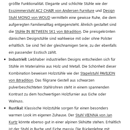
größte Funktionalität. Elegante und schlichte Stühle wie der
Esszimmerstuhl AC2 CHAIR von Andersen Furniture
und
Design
Stuhl MONO von WOUD
vermitteln eine gewisse Ruhe, die dem
aufgeregten Familienalltag entgegensteht. Ähnlich gestaltet sind
die
Stühle IN BETWEEN SK1 von &tradition
. Die preisgekrönten
dänischen Designstühle sind wahlweise mit oder ohne Polster
erhältlich. Sie sind Teil der gleichnamigen Serie, zu der ebenfalls
ein passender Esstisch zählt.
Industriell:
Liebhaber industriellen Designs entscheiden sich für
Stühle im Materialmix aus Holz und Metall. Die Schönheit dieser
Kombination beweisen Holzstühle wie der
Stapelstuhl PAVILION
von &tradition
. Das filigrane Gestell aus schwarzen
pulverbeschichteten Stahlrohren steht in einem spannenden
Kontrast zu dem hochwertigen Holzfurnier aus Eiche oder
Walnuss.
Rustikal:
Klassische Holzstühle sorgen für einen besonders
warmen Look im eigenen Zuhause. Der
Stuhl VIENNA von Jan
Kurtz
könnte ebenso gut in einer alpinen Skihütte stehen. Erhältlich
ist der Stuhl in Buche und Eiche massiv. Die Rückenlehne mit