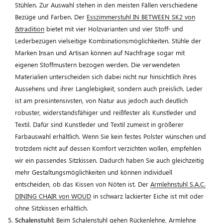
Stühlen. Zur Auswahl stehen in den meisten Fällen verschiedene
Bezüge und Farben. Der
Esszimmerstuhl IN BETWEEN SK2 von
&tradition
bietet mit vier Holzvarianten und vier Stoff- und
Lederbezügen vielseitige Kombinationsmöglichkeiten. Stühle der
Marken Insan und Artisan können auf Nachfrage sogar mit
eigenen Stoffmustern bezogen werden. Die verwendeten
Materialien unterscheiden sich dabei nicht nur hinsichtlich ihres
Aussehens und ihrer Langlebigkeit, sondern auch preislich. Leder
ist am preisintensivsten, von Natur aus jedoch auch deutlich
robuster, widerstandsfähiger und reißfester als Kunstleder und
Textil. Dafür sind Kunstleder und Textil zumeist in größerer
Farbauswahl erhältlich. Wenn Sie kein festes Polster wünschen und
trotzdem nicht auf dessen Komfort verzichten wollen, empfehlen
wir ein passendes Sitzkissen. Dadurch haben Sie auch gleichzeitig
mehr Gestaltungsmöglichkeiten und können individuell
entscheiden, ob das Kissen von Nöten ist. Der
Armlehnstuhl S.A.C.
DINING CHAIR von WOUD
in schwarz lackierter Eiche ist mit oder
ohne Sitzkissen erhältlich.
Schalenstuhl:
Beim Schalenstuhl gehen Rückenlehne, Armlehne