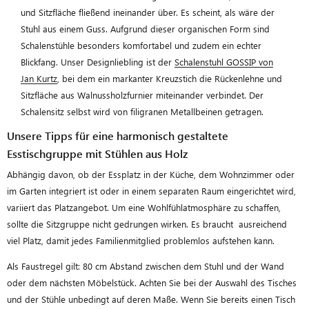
und Sitzfläche fließend ineinander über. Es scheint, als wäre der
Stuhl aus einem Guss. Aufgrund dieser organischen Form sind
Schalenstühle besonders komfortabel und zudem ein echter
Blickfang. Unser Designliebling ist der
Schalenstuhl GOSSIP von
Jan Kurtz
, bei dem ein markanter Kreuzstich die Rückenlehne und
Sitzfläche aus Walnussholzfurnier miteinander verbindet. Der
Schalensitz selbst wird von filigranen Metallbeinen getragen.
Unsere Tipps für eine harmonisch gestaltete
Esstischgruppe mit Stühlen aus Holz
Abhängig davon, ob der Essplatz in der Küche, dem Wohnzimmer oder
im Garten integriert ist oder in einem separaten Raum eingerichtet wird,
variiert das Platzangebot. Um eine Wohlfühlatmosphäre zu schaffen,
sollte die Sitzgruppe nicht gedrungen wirken.
Es braucht ausreichend
viel Platz,
damit jedes Familienmitglied problemlos aufstehen kann.
Als Faustregel gilt
:
80 cm Abstand zwischen dem Stuhl und der Wand
oder dem nächsten Möbelstück.
Achten Sie bei der Auswahl des Tisches
und der Stühle unbedingt auf deren Maße. Wenn Sie bereits einen Tisch