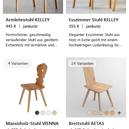
Armlehnstuhl KELLEY
Esszimmer Stuhl KELLEY
445 €
|
jankurtz
355 €
|
jankurtz
Formschöner, geschmeidig
Eleganter Esszimmer Stuhl aus
verlaufender Stuhl aus geöltem
Holz in Eiche geölt mit einem
Eichenholz mit Armlehne und
hochwertigen Lodenbezug für
hochwertigem steingrauem
moderne Wohnkonzepte
Lodenbezug
4 Varianten
14 Varianten
+
Massivholz-Stuhl VIENNA
Brettstuhl AETAS