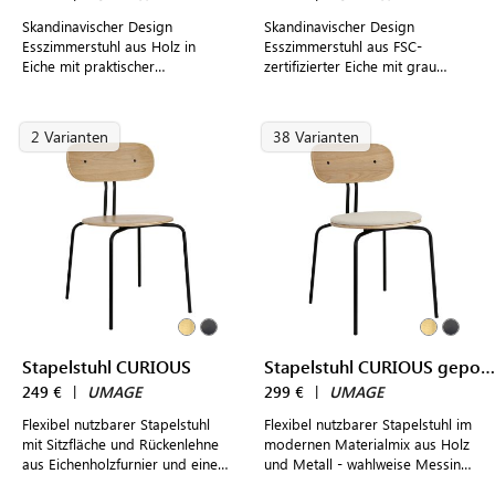
Skandinavischer Design
Skandinavischer Design
Esszimmerstuhl aus Holz in
Esszimmerstuhl aus FSC-
Eiche mit praktischer
zertifizierter Eiche mit grau
Stapelfunktion für modern
gepolsterter Sitzfläche und
gestaltete Wohn- und
praktischer Stapelfunktion
Essbereiche
2 Varianten
38 Varianten
Stapelstuhl CURIOUS
Stapelstuhl CURIOUS gepolstert
249 €
|
UMAGE
299 €
|
UMAGE
Flexibel nutzbarer Stapelstuhl
Flexibel nutzbarer Stapelstuhl im
mit Sitzfläche und Rückenlehne
modernen Materialmix aus Holz
aus Eichenholzfurnier und einem
und Metall - wahlweise Messing
Gestell aus Messing oder
oder schwarzem Stahl - mitt