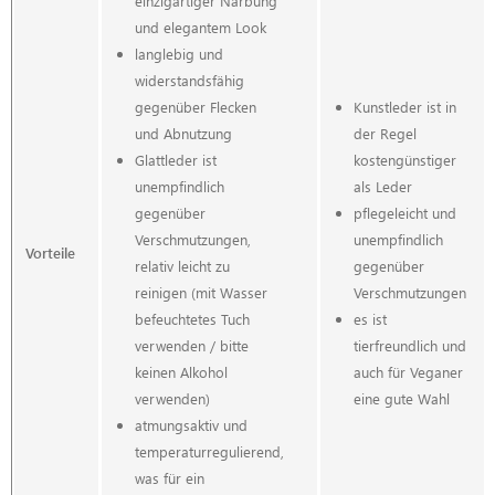
einzigartiger Narbung
und elegantem Look
langlebig und
widerstandsfähig
gegenüber Flecken
Kunstleder ist in
und Abnutzung
der Regel
Glattleder ist
kostengünstiger
unempfindlich
als Leder
gegenüber
pflegeleicht und
Verschmutzungen,
unempfindlich
Vorteile
relativ leicht zu
gegenüber
reinigen (mit Wasser
Verschmutzungen
befeuchtetes Tuch
es ist
verwenden / bitte
tierfreundlich und
keinen Alkohol
auch für Veganer
verwenden)
eine gute Wahl
atmungsaktiv und
temperaturregulierend,
was für ein