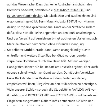
auf das Wesentliche. Dass das keine Abstriche hinsichtlich des
Komforts bedeutet, beweisen die
Massivholz Stühle TAU
und
INTUS von vitamin design
. Die Sitzflächen und Rückenlehnen sind
ergonomisch gewölbt. Beim
Massivholzstuhl INTUS von vitamin
design
sorgt eine geschwungene Kante an der Sitzfläche zudem
dafür, dass sich die Beine angenehm an den Stuhl anschmiegen.
Und der Verzicht auf Armlehnen bringt auch einen Vorteil mit sich:
Mehr Beinfreiheit beim Sitzen ohne störende Einengung.
Stapelbarer Stuhl:
Gerade dann, wenn unangekündigt Gäste
eintreffen und weitere Sitzplätze benötigt werden, punkten
stapelbare Holzstühle durch ihre Flexibilität. Mit nur wenigen
Handgriffen können sie bei Bedarf am Esstisch ergänzt, aber auch
ebenso schnell wieder verräumt werden. Damit beim Verrücken
keine Rückstände oder Kratzer auf dem Boden entstehen,
empfehlen wir Ihnen, Filzgleiter an den Stuhlbeinen zu befestigen.
Viele unserer Stühle - so auch die
Stapelstühle PAVILION AV1 von
&tradition
und
PROFILE CHAIR von STATTMANN
- sind bereits mit
Filzgleitern ausgestattet. Nähere Infos entnehmen Sie bitte den