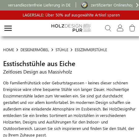
versandkostenfreie Lieferung in DE
zertifizierter Onlineshop
LAGERSALE: Über 50% auf ausgewählte Artikel sparen
HOME
DESIGNERMÖBEL
STÜHLE
ESSZIMMERSTÜHLE
Esstischstühle aus Eiche
Zeitloses Design aus Massivholz
Ob Familienfrühstück oder Geburtstagsessen - keines dieser schönen
Ereignisse wäre ohne bequeme Stühle von langer Dauer. Hochwertige
Esszimmerstühle laden zum Verweilen ein. Sie sind gut durchdacht
gestaltet und vor allem komfortabel. Im modernen Design schaffen sie
außerdem eine einladende Atmosphäre im Essbereich. Bei HolzDesignPur
entdecken Sie ein breites Sortiment an Holzstühlen in verschiedenen
Holzarten, Designs und Ausführungen für den Indoor- und
Outdoorbereich. Lassen Sie sich inspirieren und finden Sie den Stuhl, der
zu Ihrem Zuhause passt.