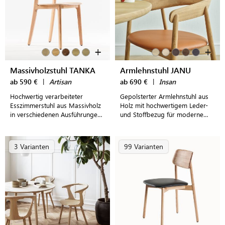
+
+
Massivholzstuhl TANKA
Armlehnstuhl JANU
ab 590 €
|
Artisan
ab 690 €
|
Insan
Hochwertig verarbeiteter
Gepolsterter Armlehnstuhl aus
Esszimmerstuhl aus Massivholz
Holz mit hochwertigem Leder-
in verschiedenen Ausführungen
und Stoffbezug für moderne
und frei wählbarer Polsterung
Wohn- und Esszimmer
für höchsten Sitzkomfort
3 Varianten
99 Varianten