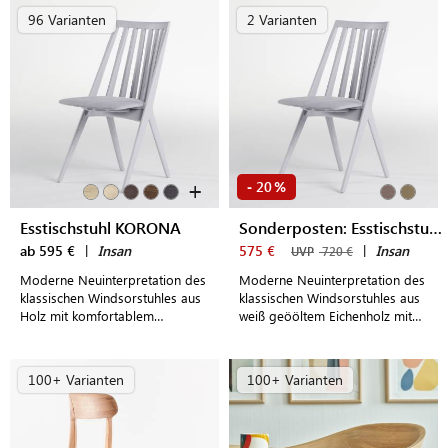
96 Varianten
2 Varianten
+
20
-
%
Esstischstuhl KORONA
Sonderposten: Esstischstuhl KORONA
ab 595 €
|
Insan
575 €
|
Insan
UVP
720 €
Moderne Neuinterpretation des
Moderne Neuinterpretation des
klassischen Windsorstuhles aus
klassischen Windsorstuhles aus
Holz mit komfortablem
weiß geööltem Eichenholz mit
Sitzpolster als stilvoller
komfortablem Sitzpolster
Esstischstuhl
100+ Varianten
100+ Varianten