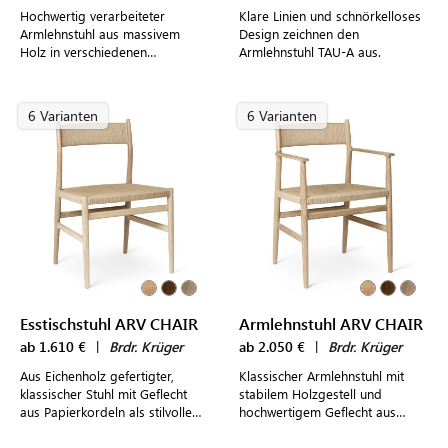
Hochwertig verarbeiteter
Klare Linien und schnörkelloses
Armlehnstuhl aus massivem
Design zeichnen den
Holz in verschiedenen
Armlehnstuhl TAU-A aus.
Ausführungen mit frei wählbarer
Polsterung und praktischer
Stapelfunktion
6 Varianten
6 Varianten
Esstischstuhl ARV CHAIR
Armlehnstuhl ARV CHAIR
ab 1.610 €
|
Brdr. Krüger
ab 2.050 €
|
Brdr. Krüger
Aus Eichenholz gefertigter,
Klassischer Armlehnstuhl mit
klassischer Stuhl mit Geflecht
stabilem Holzgestell und
aus Papierkordeln als stilvolle
hochwertigem Geflecht aus
Ergänzung für den Esstisch
Papierkordeln für modern
gestaltete Esszimmer und