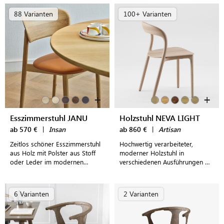
Restaurants
88 Varianten
100+ Varianten
+
+
Esszimmerstuhl JANU
Holzstuhl NEVA LIGHT
ab 570 €
|
Insan
ab 860 €
|
Artisan
Zeitlos schöner Esszimmerstuhl
Hochwertig verarbeiteter,
aus Holz mit Polster aus Stoff
moderner Holzstuhl in
oder Leder im modernen
verschiedenen Ausführungen mit
Design
frei wählbarer Polsterung für
höchsten Sitzkomfort
6 Varianten
2 Varianten