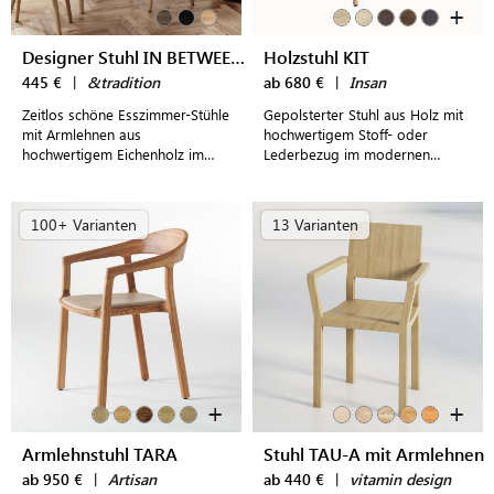
+
Designer Stuhl IN BETWEEN SK1
Holzstuhl KIT
445 €
|
&tradition
ab 680 €
|
Insan
Zeitlos schöne Esszimmer-Stühle
Gepolsterter Stuhl aus Holz mit
mit Armlehnen aus
hochwertigem Stoff- oder
hochwertigem Eichenholz im
Lederbezug im modernen
dänischen Design
Design
100+ Varianten
13 Varianten
+
+
Armlehnstuhl TARA
Stuhl TAU-A mit Armlehnen
ab 950 €
|
Artisan
ab 440 €
|
vitamin design