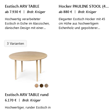
Esstisch ARV TABLE
Hocker PAULINE STOOL (45 cm)
ab 7.930 €
|
Brdr. Krüger
ab 880 €
|
Brdr. Krüger
Hochwertig verarbeiteter
Eleganter Esstisch Hocker mit 45
Esstisch in Eiche im klassischen,
cm Höhe aus hochwertigem
dänischen Design mit einer
Eichenholz und gepolsterer
Länge von wahlweise 180 cm
Sitzfläche
oder 240 cm
3 Varianten
Esstisch ARV TABLE rund
6.170 €
|
Brdr. Krüger
Hochwertiger, runder Esstisch in