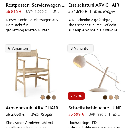
Restposten: Servierwagen TRAY TABLE 50
Esstischstuhl ARV CHAIR
ab 815 €
|
Brdr. Krüger
ab 1.610 €
|
Brdr. Krüger
UVP
1.020 €
Dieser runde Servierwagen aus
Aus Eichenholz gefertigter,
Holz steht für
klassischer Stuhl mit Geflecht
größstmöglichsten Nutzen
aus Papierkordeln als stilvolle
gepaart mit individuellem
Ergänzung für den Esstisch
Design.
6 Varianten
3 Varianten
32
-
%
Armlehnstuhl ARV CHAIR
Schreibtischleuchte LUNE LAMP
ab 2.050 €
|
Brdr. Krüger
ab 599 €
|
Brdr. Krüger
UVP
880 €
Klassischer Armlehnstuhl mit
Hochwertige LED
stabilem Holzgestell und
Schreibtischleuchte aus Holz im