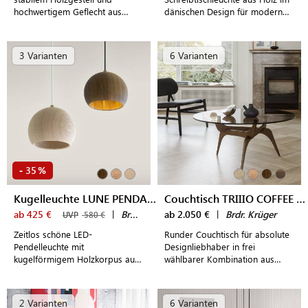
hochwertigem Geflecht aus
dänischen Design für modern
Papierkordeln für modern
gestaltete Arbeitsplätze
gestaltete Esszimmer und
Restaurants
3 Varianten
6 Varianten
35
-
%
Kugelleuchte LUNE PENDANT
Couchtisch TRIIIO COFFEE TABLE
ab 425 €
|
Brdr. Krüger
ab 2.050 €
|
Brdr. Krüger
UVP
580 €
Zeitlos schöne LED-
Runder Couchtisch für absolute
Pendelleuchte mit
Designliebhaber in frei
kugelförmigem Holzkorpus aus
wählbarer Kombination aus
Eiche in schlichtem, dänischen
Massivholz und Glas
Design
2 Varianten
6 Varianten