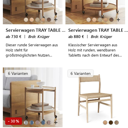
+
+
Servierwagen TRAY TABLE 50
Servierwagen TRAY TABLE 60
ab 730 €
|
Brdr. Krüger
ab 880 €
|
Brdr. Krüger
Dieser runde Servierwagen aus
Klassischer Servierwagen aus
Holz steht für
Holz mit runden, wendbaren
größstmöglichsten Nutzen
Tabletts nach dem Entwurf des
gepaart mit individuellem
dänischen Designers
Design.
Hans Bølling
6 Varianten
6 Varianten
+
30
-
%