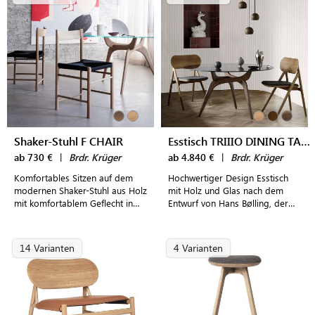
Shaker-Stuhl F CHAIR
Esstisch TRIIIO DINING TABLE
ab 730 €
|
Brdr. Krüger
ab 4.840 €
|
Brdr. Krüger
Komfortables Sitzen auf dem
Hochwertiger Design Esstisch
modernen Shaker-Stuhl aus Holz
mit Holz und Glas nach dem
mit komfortablem Geflecht in
Entwurf von Hans Bølling, der
verschiedenen Ausführungen
die Ära des „Danish Modern“
wieder aufleben lässt
14 Varianten
4 Varianten