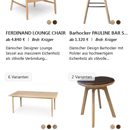
FERDINAND LOUNGE CHAIR
Barhocker PAULINE BAR STOOL
ab 4.840 €
|
Brdr. Krüger
ab 1.320 €
|
Brdr. Krüger
Dänischer Designer Lounge
Dänischer Design Barhocker mit
Sessel aus massivem Eichenholz
Polster aus hochwertigem
als stilvolle Verbindung
Eichenholz als stilvolle
klassischen Handwerks und
Ergänzung heimischer Küchen,
moderner High-Tech-Fertigung
Bars und Hotellobbys
6 Varianten
2 Varianten