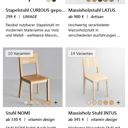
Stapelstuhl CURIOUS gepolstert
Massivholzstuhl LATUS
299 €
|
UMAGE
ab 900 €
|
Artisan
Flexibel nutzbarer Stapelstuhl im
Hochwertig verarbeiteter
modernen Materialmix aus Holz
Massivholzstuhl in
und Metall - wahlweise Messing
verschiedenen Ausführungen mit
oder schwarzem Stahl - mitt
frei wählbarer Polsterung,
passendem Sitzpolster in
verschiedenen Bezügen und
verschiedenen Farben
praktischer Stapelfunktion
10 Varianten
14 Varianten
+
+
Stuhl NOMI
Massivholz Stuhl INTUS
ab 330 €
|
vitamin design
ab 345 €
|
vitamin design
Stuhl NOMI bietet durch leicht
Moderner Massivholz Stuhl mit