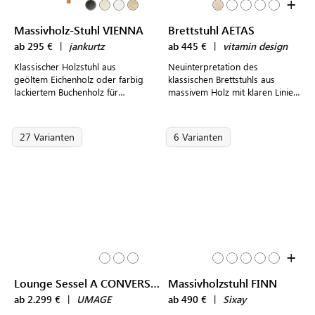
+
Massivholz-Stuhl VIENNA
Brettstuhl AETAS
ab 295 €
|
jankurtz
ab 445 €
|
vitamin design
Klassischer Holzstuhl aus
Neuinterpretation des
geöltem Eichenholz oder farbig
klassischen Brettstuhls aus
lackiertem Buchenholz für
massivem Holz mit klaren Linien
gemütliche, rustikale Akzente im
und leicht ausgestellten Beinen
modernen Design
27 Varianten
6 Varianten
+
Lounge Sessel A CONVERSATION PIECE TALL
Massivholzstuhl FINN
ab 2.299 €
|
UMAGE
ab 490 €
|
Sixay