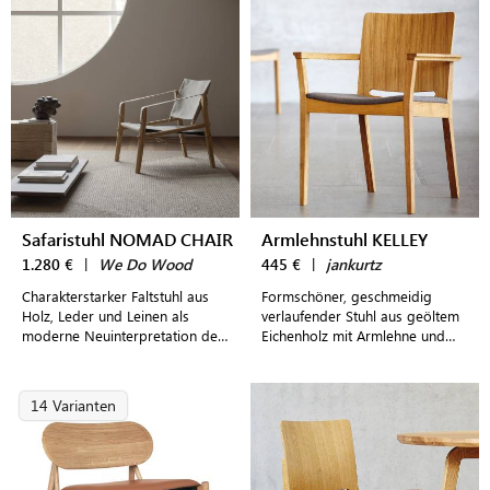
Safaristuhl NOMAD CHAIR
Armlehnstuhl KELLEY
1.280 €
|
We Do Wood
445 €
|
jankurtz
Charakterstarker Faltstuhl aus
Formschöner, geschmeidig
Holz, Leder und Leinen als
verlaufender Stuhl aus geöltem
moderne Neuinterpretation des
Eichenholz mit Armlehne und
klassischen Safaristuhls
hochwertigem steingrauem
Lodenbezug
14 Varianten