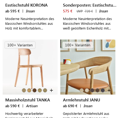
Esstischstuhl KORONA
Sonderposten: Esstischstuhl KORONA
ab 595 €
|
Insan
575 €
|
Insan
UVP
720 €
Moderne Neuinterpretation des
Moderne Neuinterpretation des
klassischen Windsorstuhles aus
klassischen Windsorstuhles aus
Holz mit komfortablem
weiß geööltem Eichenholz mit
Sitzpolster als stilvoller
komfortablem Sitzpolster
Esstischstuhl
100+ Varianten
100+ Varianten
+
+
Massivholzstuhl TANKA
Armlehnstuhl JANU
ab 590 €
|
Artisan
ab 690 €
|
Insan
Hochwertig verarbeiteter
Gepolsterter Armlehnstuhl aus