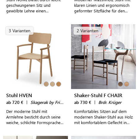
geschwungenen Sitz und
klaren Linien und ergonomisch
gewölbte Lehne einen
geformter Sitzfläche für den
angenehmen Sitzkomfort. Die
Esstisch
natürliche Maserung im Holz
macht jeden Stuhl zum Unikat.
3 Varianten
2 Varianten
Stuhl HVEN
Shaker-Stuhl F CHAIR
ab 720 €
|
Skagerak by Fritz Hansen
ab 730 €
|
Brdr. Krüger
Der moderne Stuhl mit
Komfortables Sitzen auf dem
Armlehne besticht durch seine
modernen Shaker-Stuhl aus Holz
weiche, schlichte Formsprache
mit komfortablem Geflecht in
im typisch skandinavischen
verschiedenen Ausführungen
Design