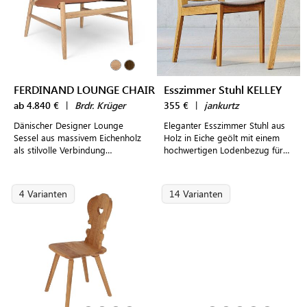
FERDINAND LOUNGE CHAIR
Esszimmer Stuhl KELLEY
ab 4.840 €
|
Brdr. Krüger
355 €
|
jankurtz
Dänischer Designer Lounge
Eleganter Esszimmer Stuhl aus
Sessel aus massivem Eichenholz
Holz in Eiche geölt mit einem
als stilvolle Verbindung
hochwertigen Lodenbezug für
klassischen Handwerks und
moderne Wohnkonzepte
moderner High-Tech-Fertigung
4 Varianten
14 Varianten