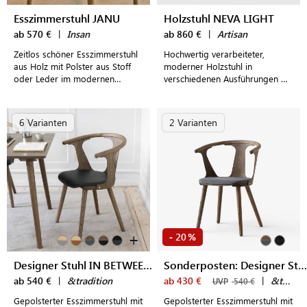
Esszimmerstuhl JANU
Holzstuhl NEVA LIGHT
ab 570 €
|
Insan
ab 860 €
|
Artisan
Zeitlos schöner Esszimmerstuhl
Hochwertig verarbeiteter,
aus Holz mit Polster aus Stoff
moderner Holzstuhl in
oder Leder im modernen
verschiedenen Ausführungen mit
Design
frei wählbarer Polsterung für
höchsten Sitzkomfort
6 Varianten
2 Varianten
+
20
-
%
Designer Stuhl IN BETWEEN SK2
Sonderposten: Designer Stuhl IN BETWEEN SK2
ab 540 €
|
&tradition
ab 430 €
|
&tradition
UVP
540 €
Gepolsterter Esszimmerstuhl mit
Gepolsterter Esszimmerstuhl mit