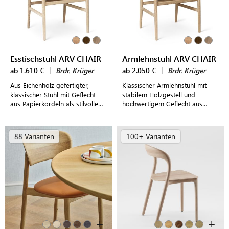
Esstischstuhl ARV CHAIR
Armlehnstuhl ARV CHAIR
ab 1.610 €
|
Brdr. Krüger
ab 2.050 €
|
Brdr. Krüger
Aus Eichenholz gefertigter,
Klassischer Armlehnstuhl mit
klassischer Stuhl mit Geflecht
stabilem Holzgestell und
aus Papierkordeln als stilvolle
hochwertigem Geflecht aus
Ergänzung für den Esstisch
Papierkordeln für modern
gestaltete Esszimmer und
Restaurants
88 Varianten
100+ Varianten
+
+