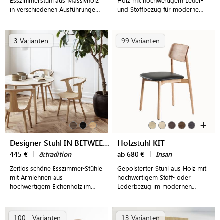
Esszimmerstuhl aus Massivholz
Holz mit hochwertigem Leder-
in verschiedenen Ausführungen
und Stoffbezug für moderne
und frei wählbarer Polsterung
Wohn- und Esszimmer
für höchsten Sitzkomfort
3 Varianten
99 Varianten
+
Designer Stuhl IN BETWEEN SK1
Holzstuhl KIT
445 €
|
&tradition
ab 680 €
|
Insan
Zeitlos schöne Esszimmer-Stühle
Gepolsterter Stuhl aus Holz mit
mit Armlehnen aus
hochwertigem Stoff- oder
hochwertigem Eichenholz im
Lederbezug im modernen
dänischen Design
Design
100+ Varianten
13 Varianten