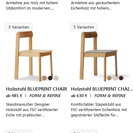
Armlehne aus Holz mit hohem
Armlehne aus geräuchertem
Sitzkomfort im modernen,
Eichenholz mit hohem
dänischen Design
Sitzkomfort im modernen,
dänischen Design
3 Varianten
3 Varianten
Holzstuhl BLUEPRINT CHAIR
Holzstuhl BLUEPRINT CHAIR gepolstert
ab 485 €
|
FORM & REFINE
ab 630 €
|
FORM & REFINE
Skandinavischer Designer
Komfortabler Stapelstuhl aus
Holzstuhl aus FSC-zertifizierter
FSC-zertifiziertem Eichenholz mit
Eiche mit praktischer
gepolsterter Sitzfläche für
Stapelfunktion für modern
modern gestaltete Wohn- und
gestaltete Wohn- und
Essbereiche
Essbereiche