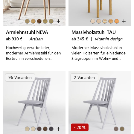
+
+
Armlehnstuhl NEVA
Massivholzstuhl TAU
ab 910 €
|
Artisan
ab 345 €
|
vitamin design
Hochwertig verarbeiteter,
Moderner Massivholzstuhl in
moderner Armlehnstuhl für den
vielen Holzarten für einladende
Esstisch in verschiedenen
Sitzgruppen im Wohn- und
Ausführungen mit frei wählbarer
Esszimmer
Polsterung
96 Varianten
2 Varianten
+
20
-
%