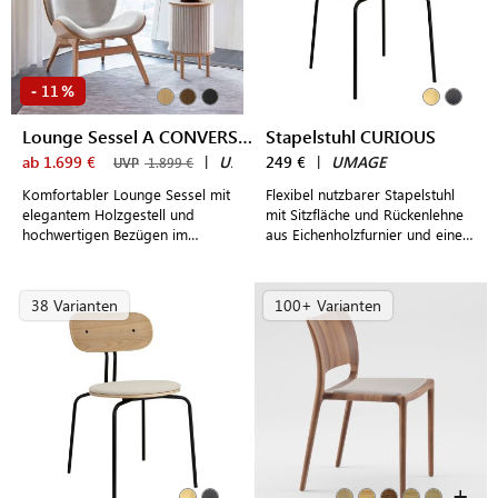
11
-
%
Lounge Sessel A CONVERSATION PIECE LOW
Stapelstuhl CURIOUS
ab 1.699 €
|
UMAGE
249 €
|
UMAGE
UVP
1.899 €
Komfortabler Lounge Sessel mit
Flexibel nutzbarer Stapelstuhl
elegantem Holzgestell und
mit Sitzfläche und Rückenlehne
hochwertigen Bezügen im
aus Eichenholzfurnier und einem
dänischen Design
Gestell aus Messing oder
schwarzem Stahl für modern
gestaltete Wohnräume
38 Varianten
100+ Varianten
+