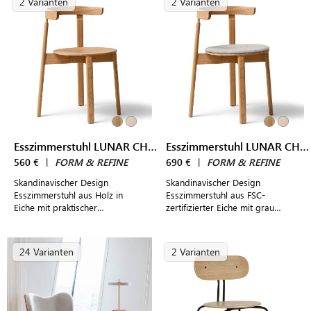
2 Varianten
2 Varianten
Esszimmerstuhl LUNAR CHAIR
Esszimmerstuhl LUNAR CHAIR gepolstert
560 €
|
FORM & REFINE
690 €
|
FORM & REFINE
Skandinavischer Design
Skandinavischer Design
Esszimmerstuhl aus Holz in
Esszimmerstuhl aus FSC-
Eiche mit praktischer
zertifizierter Eiche mit grau
Stapelfunktion für modern
gepolsterter Sitzfläche und
gestaltete Wohn- und
praktischer Stapelfunktion
Essbereiche
24 Varianten
2 Varianten